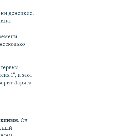
, ни донецкие.
кина.
времени
 несколько
нтервью
ия 1", и этот
ворит Лариса
нкиным
. Он
льный
 всем