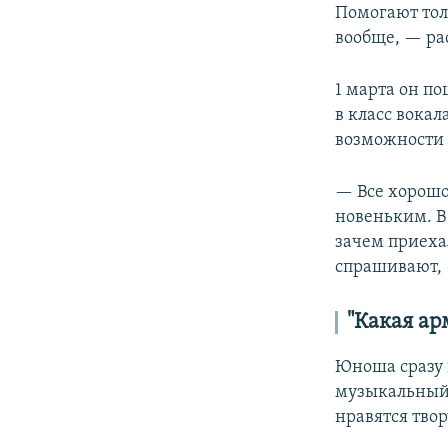
Помогают тол
вообще, — ра
1 марта он по
в класс вокал
возможности 
— Все хорошо
новеньким. В
зачем приехал
спрашивают, 
"Какая ар
Юноша сразу г
музыкальный 
нравятся тво