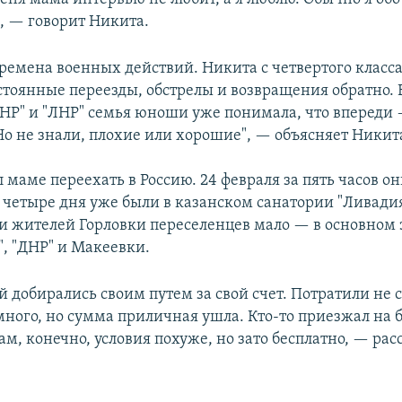
, — говорит Никита.
времена военных действий. Никита с четвертого класс
остоянные переезды, обстрелы и возвращения обратно. 
НР" и "ЛНР" семья юноши уже понимала, что впереди
Но не знали, плохие или хорошие", — объясняет Никит
маме переехать в Россию. 24 февраля за пять часов о
з четыре дня уже были в казанском санатории "Ливадия
и жителей Горловки переселенцев мало — в основном
", "ДНР" и Макеевки.
добирались своим путем за свой счет. Потратили не с
много, но сумма приличная ушла. Кто-то приезжал на 
ам, конечно, условия похуже, но зато бесплатно, — ра