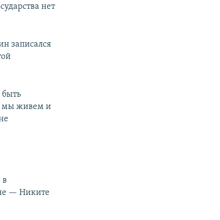
сударства нет
кин записался
той
 быть
к мы живем и
 не
 в
йне — Никите