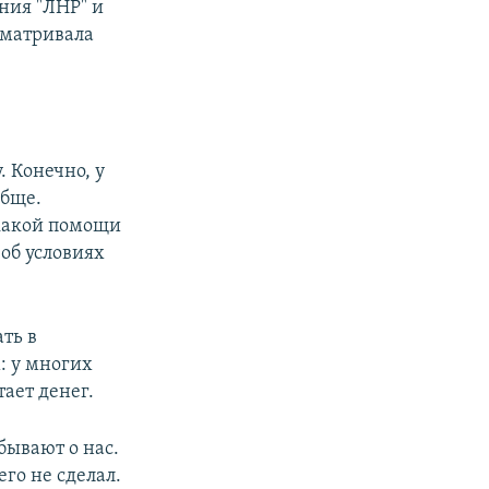
ания "ЛНР" и
сматривала
. Конечно, у
обще.
икакой помощи
об условиях
ть в
: у многих
ает денег.
бывают о нас.
го не сделал.