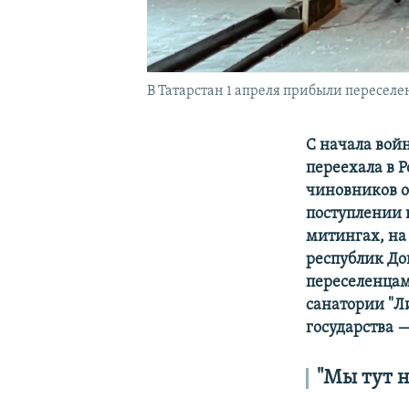
В Татарстан 1 апреля прибыли пересел
С начала вой
переехала в 
чиновников о
поступлении 
митингах, на 
республик До
переселенцам
санатории "Л
государства —
"Мы тут н