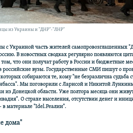
енцы из Украины и "ДНР"-"ЛНР"
ны с Украиной часть жителей самопровозглашенных "Д
Россию. В новостных сводках регулярно появляются цит
 том, что они получат работу в России и бюджетные ме
в российские вузы. Государственные СМИ пишут о про
которых собираются те, кому "не безразлична судьба 
нбасса".
Мы поговорили с Ларисой и Никитой Лунки
и из Донецкой области. Уже полтора месяца они живу
ивадия". О страхе выселения, отсутствии денег и иниц
 в материале "Idel.Реалии".
е дома"