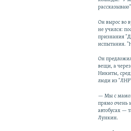
рассказываю"
Он вырос во 
не учился: п
признания "Д
испытания. "
Он предложил 
вещи, а чере
Никиты, сред
люди из "ЛНР
— Мы с мамой 
прямо очень 
автобусах — т
Лункин.