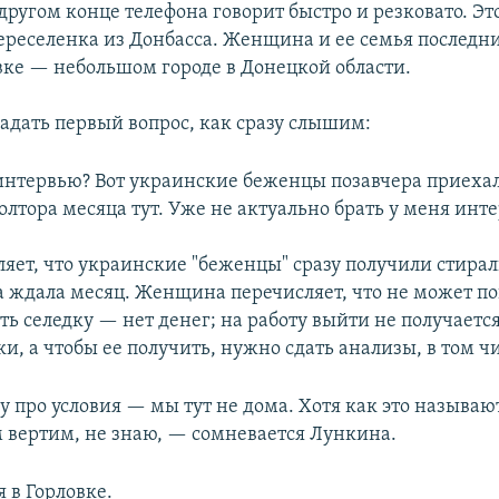
ругом конце телефона говорит быстро и резковато. Эт
реселенка из Донбасса. Женщина и ее семья последни
вке — небольшом городе в Донецкой области.
задать первый вопрос, как сразу слышим:
интервью? Вот украинские беженцы позавчера приехал
лтора месяца тут. Уже не актуально брать у меня инт
ляет, что украинские "беженцы" сразу получили стира
а ждала месяц. Женщина перечисляет, что не может по
ь селедку — нет денег; на работу выйти не получается
, а чтобы ее получить, нужно сдать анализы, в том ч
у про условия — мы тут не дома. Хотя как это называю
 вертим, не знаю, — сомневается Лункина.
я в Горловке.