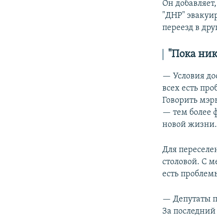
Он добавляет,
"ДНР" эвакуир
переезд в дру
"Пока ни
— Условия дос
всех есть про
Говорить мэр
— тем более 
новой жизни
Для переселе
столовой. С 
есть проблемы
— Депутаты п
За последний