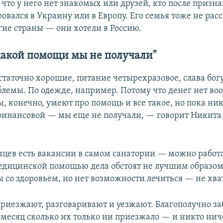
 что у него нет знакомых или друзей, кто после призн
овался в Украину или в Европу. Его семья тоже не рас
гие страны — они хотели в Россию.
какой помощи мы не получали"
таточно хорошие, питание четырехразовое, слава богу
блемы. По одежде, например. Потому что денег нет во
ы, конечно, умеют про помощь и все такое, но пока н
финансовой — мы еще не получали, — говорит Никита 
.
нцев есть вакансии в самом санатории — можно работа
медицинской помощью дела обстоят не лучшим образом
 со здоровьем, но нет возможности лечиться — не хват
риезжают, разговаривают и уезжают. Благополучно за
 месяц сколько их только ни приезжало — и никто ниче