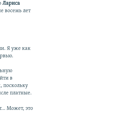
о
Лариса
е восемь лет
и. Я уже как
ервью.
льную
йти в
, поскольку
исле платные.
т… Может, это