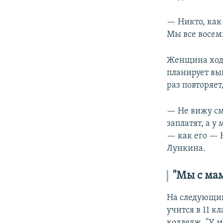
— Никто, как 
Мы все восем
Женщина ходи
планирует вы
раз повторяет
— Не вижу см
заплатят, а у
— как его — 
Лункина.
"Мы с мам
На следующи
учится в 11 к
колледж. "У 