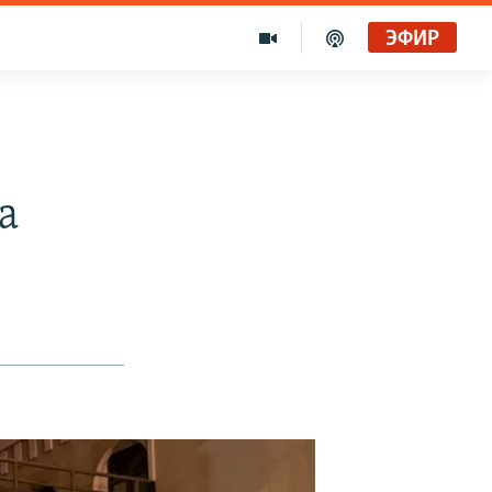
ЭФИР
а