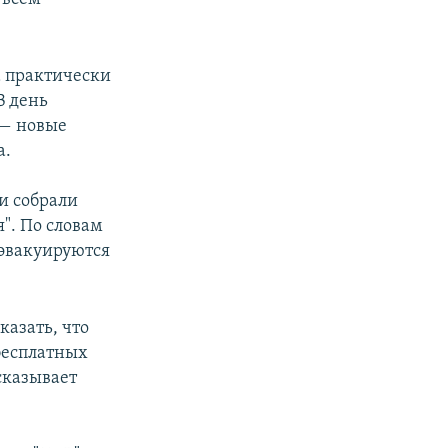
а практически
В день
 — новые
а.
ни собрали
". По словам
 эвакуируются
казать, что
бесплатных
ссказывает