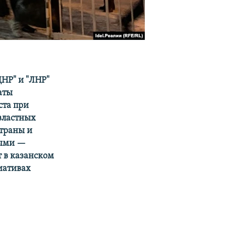
НР" и "ЛНР"
аты
ста при
властных
страны и
ными —
т в казанском
иативах