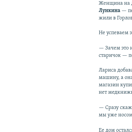
Женщина на д
Лункина
— пе
жили в Горло
Не успеваем 
— Зачем это 
старичок — по
Лариса добав
машину, а он
магазин купит
нет медкнижки
— Сразу скаж
мы уже носом
Ее дом осталс