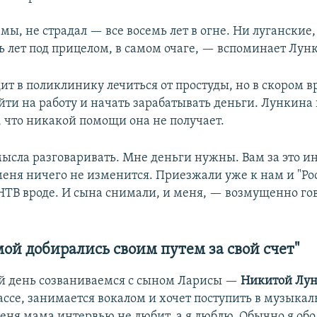
мы, не страдал — все восемь лет в огне. Ни луганские
ь лет под прицелом, в самом очаге, — вспоминает Лун
т в поликлинику лечиться от простуды, но в скором 
йти на работу и начать зарабатывать деньги. Лункина
, что никакой помощи она не получает.
ысла разговаривать. Мне деньги нужны. Вам за это и
 меня ничего не изменится. Приезжали уже к нам и "Росс
НТВ вроде. И сына снимали, и меня, — возмущенно го
ой добирались своим путем за свой счет"
й день созваниваемся с сыном Ларисы —
Никитой Лу
лассе, занимается вокалом и хочет поступить в музыка
меня мама интервью не любит, а я люблю. Обычно я обо