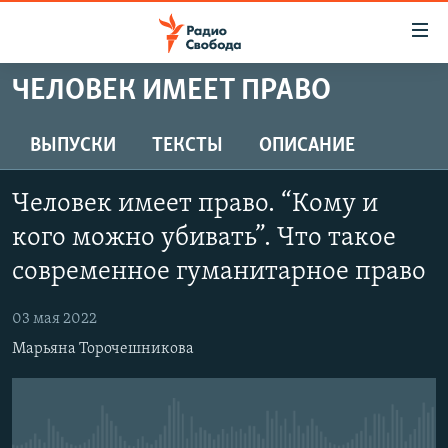
Ссылки
для
упрощенного
ЧЕЛОВЕК ИМЕЕТ ПРАВО
ПРОГРАММЫ
доступа
ПОДКАСТЫ
ВЫПУСКИ
ТЕКСТЫ
ОПИСАНИЕ
Вернуться
к
АВТОРСКИЕ ПРОЕКТЫ
основному
Человек имеет право. “Кому и
ЦИТАТЫ СВОБОДЫ
содержанию
кого можно убивать”. Что такое
Вернутся
МНЕНИЯ
современное гуманитарное право
к
КУЛЬТУРА
главной
03 мая 2022
навигации
IDEL.РЕАЛИИ
Вернутся
Марьяна Торочешникова
КАВКАЗ.РЕАЛИИ
к
СЕВЕР.РЕАЛИИ
поиску
СИБИРЬ.РЕАЛИИ