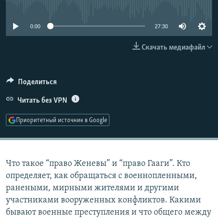
No media source currently available
РАСПИСАНИЕ ВЕЩАНИЯ
ПОДПИШИТЕСЬ НА РАССЫЛКУ
0:00
27:30
Скачать медиафайл
СОЦИАЛЬНЫЕ СЕТИ
Поделиться
Читать без VPN
Все сайты РСЕ/РС
Приоритетный источник в Google
Что такое “право Женевы” и “право Гааги”. Кто
определяет, как обращаться с военнопленными,
ранеными, мирными жителями и другими
участниками вооруженных конфликтов. Какими
бывают военные преступления и что общего между