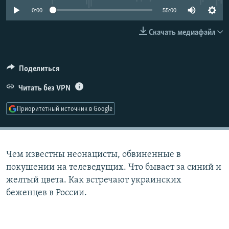
РАСПИСАНИЕ ВЕЩАНИЯ
0:00
55:00
ПОДПИШИТЕСЬ НА РАССЫЛКУ
Скачать медиафайл
СОЦИАЛЬНЫЕ СЕТИ
Поделиться
Читать без VPN
Приоритетный источник в Google
Все сайты РСЕ/РС
Чем известны неонацисты, обвиненные в
покушении на телеведущих. Что бывает за синий и
желтый цвета. Как встречают украинских
беженцев в России.