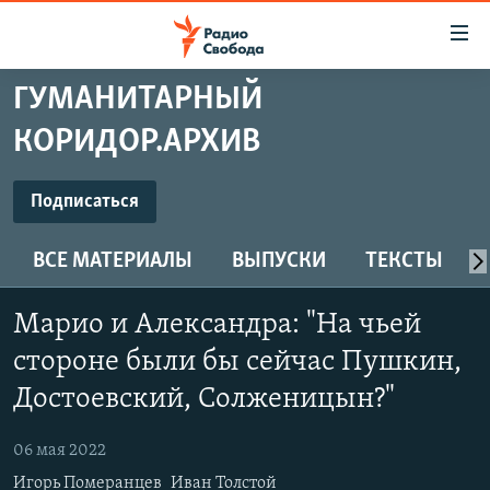
Ссылки
для
упрощенного
ГУМАНИТАРНЫЙ
ПРОГРАММЫ
доступа
КОРИДОР.АРХИВ
ПОДКАСТЫ
Вернуться
к
ПОДПИСАТЬСЯ
АВТОРСКИЕ ПРОЕКТЫ
Подписаться
основному
ЦИТАТЫ СВОБОДЫ
содержанию
ВСЕ МАТЕРИАЛЫ
ВЫПУСКИ
ТЕКСТЫ
Spotify
Вернутся
МНЕНИЯ
к
КУЛЬТУРА
Марио и Александра: "На чьей
главной
CastBox
навигации
IDEL.РЕАЛИИ
стороне были бы сейчас Пушкин,
Вернутся
КАВКАЗ.РЕАЛИИ
Достоевский, Солженицын?"
Подписаться
к
СЕВЕР.РЕАЛИИ
поиску
06 мая 2022
СИБИРЬ.РЕАЛИИ
Игорь Померанцев
Иван Толстой