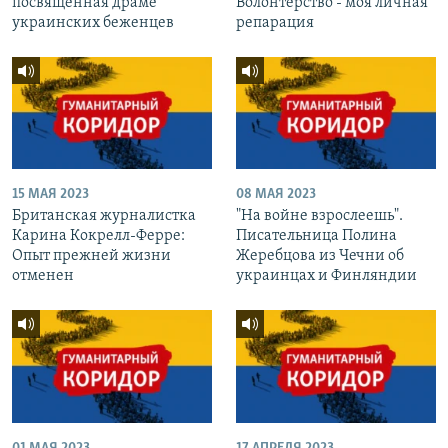
посвященная драме
Волонтерство - моя личная
украинских беженцев
репарация
15 МАЯ 2023
08 МАЯ 2023
Британская журналистка
"На войне взрослеешь".
Карина Кокрелл-Ферре:
Писательница Полина
Опыт прежней жизни
Жеребцова из Чечни об
отменен
украинцах и Финляндии