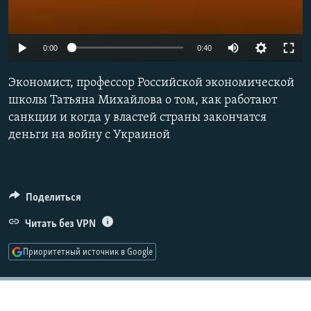
Auto
0:00
0:40
240p
Экономист, профессор Российской экономической
360p
школы Татьяна Михайлова о том, как работают
санкции и когда у властей страны закончатся
480p
деньги на войну с Украиной
720p
1080p
Поделиться
Читать без VPN
Приоритетный источник в Google
Auto
240p
360p
480p