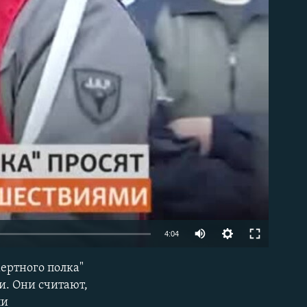
able
Auto
4:04
240p
ертного полка"
EMBED
360p
и. Они считают,
ли
480p