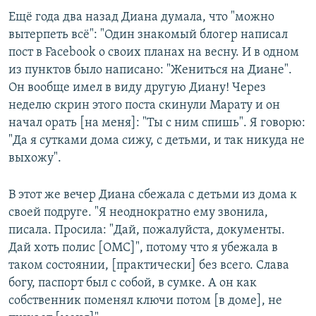
Ещё года два назад Диана думала, что "можно
вытерпеть всё": "Один знакомый блогер написал
пост в Facebook о своих планах на весну. И в одном
из пунктов было написано: "Жениться на Диане".
Он вообще имел в виду другую Диану! Через
неделю скрин этого поста скинули Марату и он
начал орать [на меня]: "Ты с ним спишь". Я говорю:
"Да я сутками дома сижу, с детьми, и так никуда не
выхожу".
В этот же вечер Диана сбежала с детьми из дома к
своей подруге. "Я неоднократно ему звонила,
писала. Просила: "Дай, пожалуйста, документы.
Дай хоть полис [ОМС]", потому что я убежала в
таком состоянии, [практически] без всего. Слава
богу, паспорт был с собой, в сумке. А он как
собственник поменял ключи потом [в доме], не