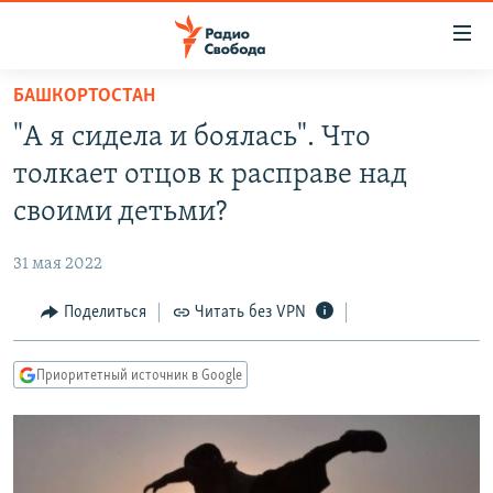
Ссылки
для
упрощенного
БАШКОРТОСТАН
ПРОГРАММЫ
доступа
"А я сидела и боялась". Что
ПОДКАСТЫ
Вернуться
толкает отцов к расправе над
к
АВТОРСКИЕ ПРОЕКТЫ
своими детьми?
основному
ЦИТАТЫ СВОБОДЫ
содержанию
31 мая 2022
Вернутся
МНЕНИЯ
к
Поделиться
Читать без VPN
КУЛЬТУРА
главной
навигации
IDEL.РЕАЛИИ
Приоритетный источник в Google
Вернутся
КАВКАЗ.РЕАЛИИ
к
СЕВЕР.РЕАЛИИ
поиску
СИБИРЬ.РЕАЛИИ