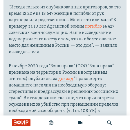
"Исходя только из опубликованных приговоров, за это
время 12 209 из 18 547 женщин погибли от рук
партнера или родственника. Много это или мало? К
примеру, за 10 лет Афганской войны
погибло
14 427
советских военнослужащих. Наше исследование
подтверждает гипотезу о том, что наиболее опасное
место для женщины в России — это дом", — заявили
исследователи.
В ноябре 2020 года "Зона права" (ООО "Зона права"
признана на территории России иностранным
агентом) опубликовала
доклад
"Право жертв
домашнего насилия на необходимую оборону:
стереотипы и предрассудки в решениях российских
судов". В исследовании сказано, что порядка трети
осужденных за убийство при превышении пределов
необходимой самообороны (ч. 1 ст. 108 УК) в
последние полтора года — женщины. В 2019-м и
ЭФИР
первой половине 2020 года по этому составу были
осуждены 323 человека, из них 122 — женщины. Из