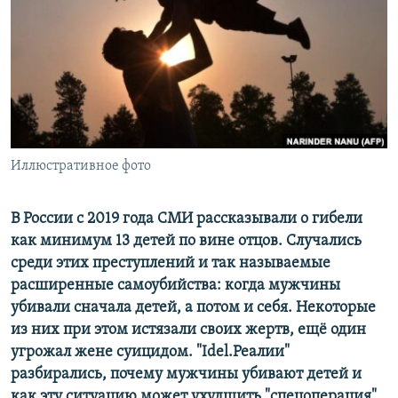
РАСПИСАНИЕ ВЕЩАНИЯ
ПОДПИШИТЕСЬ НА РАССЫЛКУ
СОЦИАЛЬНЫЕ СЕТИ
Иллюстративное фото
Все сайты РСЕ/РС
В России с 2019 года СМИ рассказывали о гибели
как минимум 13 детей по вине отцов. Случались
среди этих преступлений и так называемые
расширенные самоубийства: когда мужчины
убивали сначала детей, а потом и себя. Некоторые
из них при этом истязали своих жертв, ещё один
угрожал жене суицидом. "Idel.Реалии"
разбирались, почему мужчины убивают детей и
как эту ситуацию может ухудшить "спецоперация"