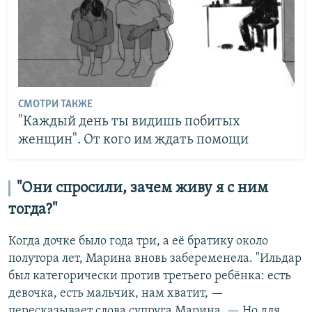
СМОТРИ ТАКЖЕ
"Каждый день ты видишь побитых
женщин". От кого им ждать помощи
"Они спросили, зачем живу я с ним
тогда?"
Когда дочке было года три, а её братику около
полутора лет, Марина вновь забеременела. "Ильдар
был категорически против третьего ребёнка: есть
девочка, есть мальчик, нам хватит, —
пересказывает слова супруга Марина. — Но для