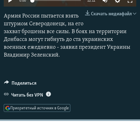
0:00
12:11
РАСПИСАНИЕ ВЕЩАНИЯ
240p
Скачать медиафайл
Армия России пытается взять
ПОДПИШИТЕСЬ НА РАССЫЛКУ
360p
штурмом Северодонецк, на его
захват брошены все силы. В боях на территории
480p
СОЦИАЛЬНЫЕ СЕТИ
Auto
240p
360p
480p
Донбасса могут гибнуть до ста украинских
720p
военных ежедневно - заявил президент Украины
720p
1080p
1080p
Владимир Зеленский.
Все сайты РСЕ/РС
Поделиться
Читать без VPN
Приоритетный источник в Google