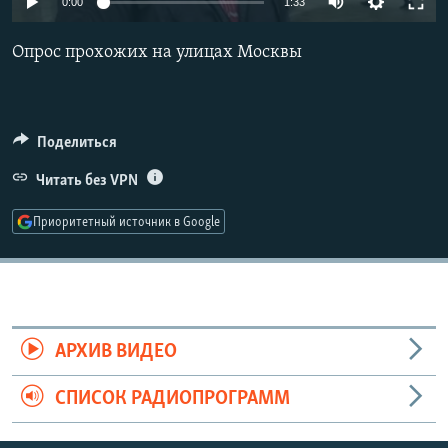
0:00
1:33
РАСПИСАНИЕ ВЕЩАНИЯ
240p
Опрос прохожих на улицах Москвы
ПОДПИШИТЕСЬ НА РАССЫЛКУ
360p
480p
СОЦИАЛЬНЫЕ СЕТИ
Auto
240p
360p
480p
720p
Поделиться
720p
1080p
1080p
Читать без VPN
Приоритетный источник в Google
Все сайты РСЕ/РС
АРХИВ ВИДЕО
СПИСОК РАДИОПРОГРАММ