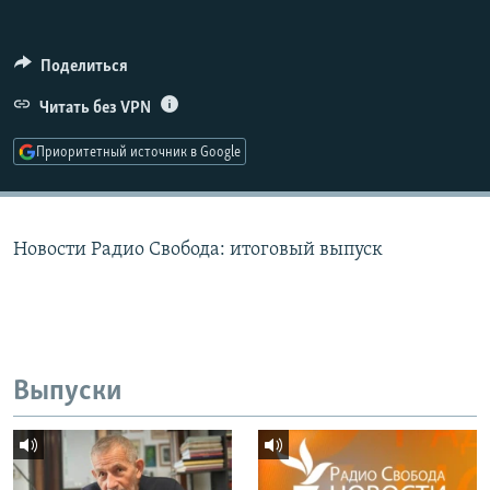
РАСПИСАНИЕ ВЕЩАНИЯ
ПОДПИШИТЕСЬ НА РАССЫЛКУ
Поделиться
Читать без VPN
СОЦИАЛЬНЫЕ СЕТИ
Приоритетный источник в Google
Новости Радио Свобода: итоговый выпуск
Все сайты РСЕ/РС
Выпуски