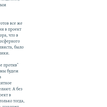
мым
отов все же
ия в проект
ра, что в
осферного
ивиста, было
лики.
не против"
 мы будем
в
нятное
елают. А без
оект в
олько тогда,