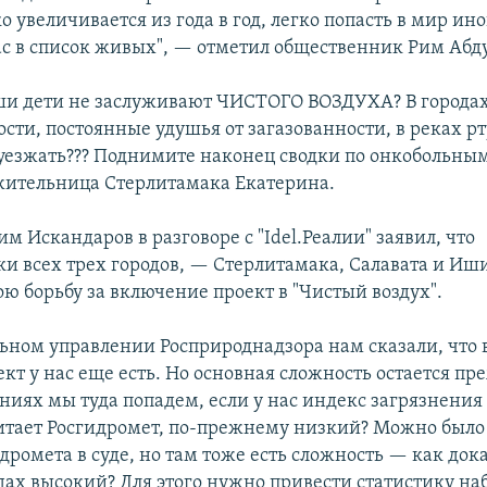
о увеличивается из года в год, легко попасть в мир ин
с в список живых", — отметил общественник Рим Абд
и дети не заслуживают ЧИСТОГО ВОЗДУХА? В городах
ти, постоянные удушья от загазованности, в реках рту
уезжать??? Поднимите наконец сводки по онкобольным
жительница Стерлитамака Екатерина.
м Искандаров в разговоре с "Idel.Реалии" заявил, что
и всех трех городов, — Стерлитамака, Салавата и И
ю борьбу за включение проект в "Чистый воздух".
ьном управлении Росприроднадзора нам сказали, что
ект у нас еще есть. Но основная сложность остается п
ниях мы туда попадем, если у нас индекс загрязнени
читает Росгидромет, по-прежнему низкий? Можно было
ромета в суде, но там тоже есть сложность — как дока
дах высокий? Для этого нужно привести статистику н