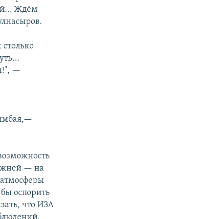
ой... Ждём
улнасыров.
 столько
ть...
!", —
шимбая,—
 возможность
режней — на
я атмосферы
 бы оспорить
зать, что ИЗА
аблюдений,