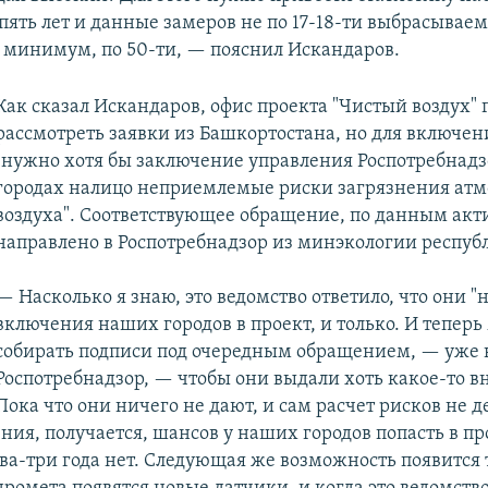
пять лет и данные замеров не по 17-18-ти выбрасывае
, минимум, по 50-ти, — пояснил Искандаров.
Как сказал Искандаров, офис проекта "Чистый воздух" г
рассмотреть заявки из Башкортостана, но для включен
"нужно хотя бы заключение управления Роспотребнадзо
городах налицо неприемлемые риски загрязнения атм
воздуха". Соответствующее обращение, по данным акт
направлено в Роспотребнадзор из минэкологии респуб
— Насколько я знаю, это ведомство ответило, что они "
включения наших городов в проект, и только. И теперь
собирать подписи под очередным обращением, — уже 
Роспотребнадзор, — чтобы они выдали хоть какое-то в
ока что они ничего не дают, и сам расчет рисков не д
ния, получается, шансов у наших городов попасть в пр
а-три года нет. Следующая же возможность появится т