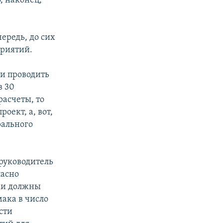
, наконец,
ередь, до сих
приятий.
ли проводить
в 30
расчеты, то
оект, а, вот,
рального
 руководитель
ласно
ми должны
ака в число
сти