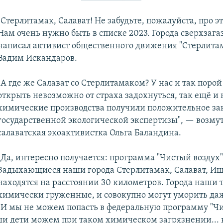
"Стерлитамак, Салават! Не забудьте, пожалуйста, про эт
Нам очень нужно быть в списке 2023. Города сверхзага
написал активист общественного движения "Стерлита
Вадим Искандаров.
"А где же Салават со Стерлитамаком? У нас и так поро
открыть невозможно от страха задохнуться, так ещё и
химические производства получили положительное з
государственной экологической экспертизы", — возму
салаватская экоактивистка Ольга Баландина.
"Да, интересно получается: программа "Чистый воздух" 
Задыхающиеся наши города Стерлитамак, Салават, И
находятся на расстоянии 30 километров. Города наши 
химически груженные, и совокупно могут уморить даж
И мы не можем попасть в федеральную программу "Чи
ши дети можем при таком химическом загрязнении... 