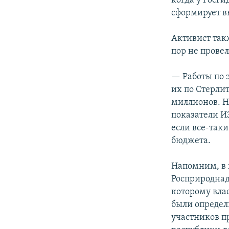
когда у Росги
сформирует в
Активист так
пор не прове
— Работы по 
их по Стерлит
миллионов. Но
показатели ИЗ
если все-таки
бюджета.
Напомним, в 
Росприроднад
которому вла
были определ
участников пр