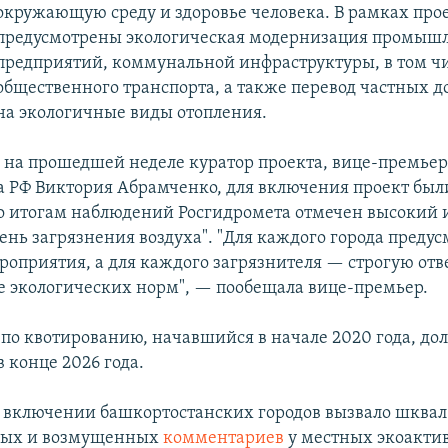
окружающую среду и здоровье человека. В рамках про
предусмотрены экологическая модернизация промыш
предприятий, коммунальной инфраструктуры, в том чи
общественного транспорта, а также перевод частных 
на экологичные виды отопления.
а
на прошедшей неделе куратор проекта, вице-премье
а РФ Виктория Абрамченко, для включения проект был
 по итогам наблюдений Росгидромета отмечен высокий 
ень загрязнения воздуха". "Для каждого города преду
роприятия, а для каждого загрязнителя — строгую отв
е экологических норм", — пообещала вице-премьер.
по квотированию, начавшийся в начале 2020 года, до
 конце 2026 года.
е включении башкортостанских городов вызвало шквал
ных и возмущенных
комментариев
у местных экоактив