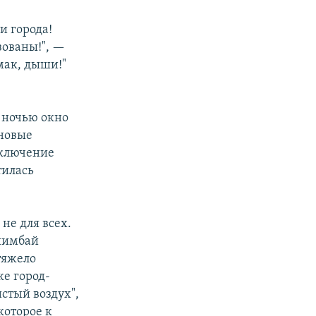
и города!
зованы!", —
мак, дыши!"
й ночью окно
 новые
аключение
тилась
не для всех.
шимбай
тяжело
е город-
стый воздух",
которое к