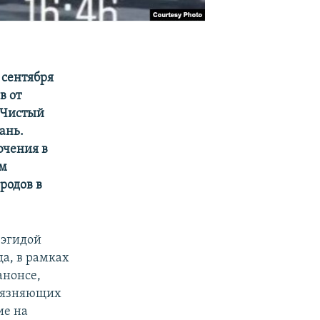
1 сентября
в от
"Чистый
ань.
ючения в
ем
родов в
 эгидой
а, в рамках
анонсе,
грязняющих
ие на