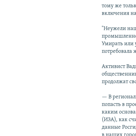
тому же тольк
включения на
"Неужели наш
промышленнос
Умирать или 
потребовала 
Активист Вади
общественник
продолжат сво
— В регионал
попасть в про
каким основа
(ИЗА), как с
данные Росгид
в наших горо