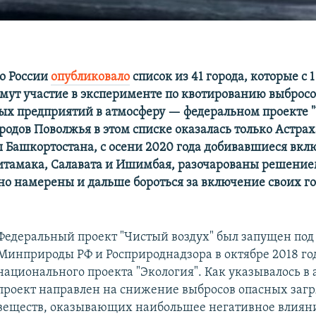
о России
опубликовало
список из 41 города, которые с 
имут участие в эксперименте по квотированию выбросо
х предприятий в атмосферу — федеральном проекте 
ородов Поволжья в этом списке оказалась только Астрах
 Башкортостана, с осени 2020 года добивавшиеся вкл
итамака, Салавата и Ишимбая, разочарованы решени
но намерены и дальше бороться за включение своих го
Федеральный проект "Чистый воздух" был запущен под
Минприроды РФ и Росприроднадзора в октябре 2018 год
национального проекта "Экология". Как указывалось в 
проект направлен на снижение выбросов опасных за
веществ, оказывающих наибольшее негативное влиян