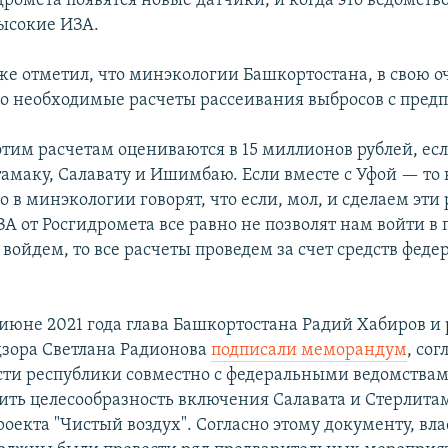
дромета появятся новые датчики, и когда это ведомство
ысокие ИЗА.
же отметил, что минэкологии Башкортостана, в свою оч
ло необходимые расчеты рассеивания выбросов с пред
этим расчетам оцениваются в 15 миллионов рублей, ес
амаку, Салавату и Ишимбаю. Если вместе с Уфой — то 
 в минэкологии говорят, что если, мол, и сделаем эти 
А от Росгидромета все равно не позволят нам войти в пр
 войдем, то все расчеты проведем за счет средств феде
июне 2021 года глава Башкортостана Радий Хабиров и
зора Светлана Радионова
подписали меморандум
, сог
сти республики совместно с федеральными ведомства
ить целесообразность включения Салавата и Стерлитам
оекта "Чистый воздух". Согласно этому документу, вла