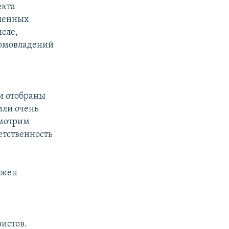
екта
ленных
сле,
домовладений
р
и отобраны
или очень
смотрим
етственность
лжен
истов.