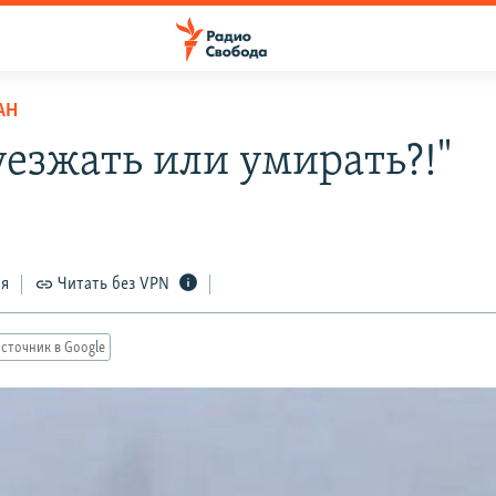
АН
уезжать или умирать?!"
ся
Читать без VPN
сточник в Google