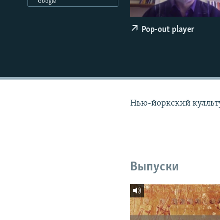
РАСПИСАНИЕ ВЕЩАНИЯ
Google
ПОДПИШИТЕСЬ НА РАССЫЛКУ
Pop-out player
Нью-йоркский кулльту
Выпуски