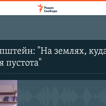
штейн: "На землях, куда
я пустота"
No media source currently avail