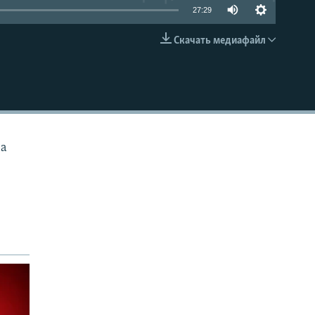
27:29
Скачать медиафайл
EMBED
ва