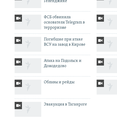
Геленджике
ФСБ обвинила
основателя Telegram в
терроризме
Погибшие при атаке
ВСУ на завод в Кирове
Атака на Подольск и
Домодедово
Облавы и рейды
Эвакуация в Таганроге