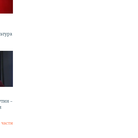
льтура
утин –
и
 части