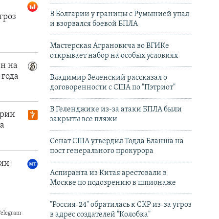
В Болгарии у границы с Румынией упал
и взорвался боевой БПЛА
Мастерская Аграновича во ВГИКе
открывает набор на особых условиях
Владимир Зеленский рассказал о
договоренности с США по "Пэтриот"
В Геленджике из-за атаки БПЛА были
закрыты все пляжи
Сенат США утвердил Тодда Бланша на
пост генерального прокурора
Аспиранта из Китая арестовали в
Москве по подозрению в шпионаже
"Россия-24" обратилась к СКР из-за угроз
в адрес создателей "Колобка"