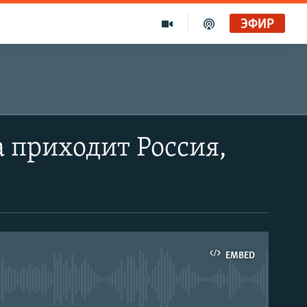
ЭФИР
 приходит Россия,
EMBED
able