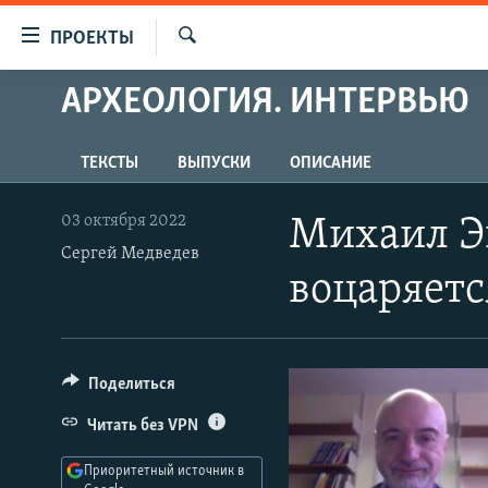
Ссылки
ПРОЕКТЫ
для
Искать
упрощенного
АРХЕОЛОГИЯ. ИНТЕРВЬЮ
ПРОГРАММЫ
доступа
ПОДКАСТЫ
Вернуться
ТЕКСТЫ
ВЫПУСКИ
ОПИСАНИЕ
АВТОРСКИЕ ПРОЕКТЫ
к
основному
ЦИТАТЫ СВОБОДЫ
03 октября 2022
Михаил Эп
содержанию
Сергей Медведев
МНЕНИЯ
Вернутся
воцаряетс
КУЛЬТУРА
к
главной
IDEL.РЕАЛИИ
навигации
КАВКАЗ.РЕАЛИИ
Вернутся
Поделиться
к
СЕВЕР.РЕАЛИИ
Читать без VPN
поиску
СИБИРЬ.РЕАЛИИ
Приоритетный источник в