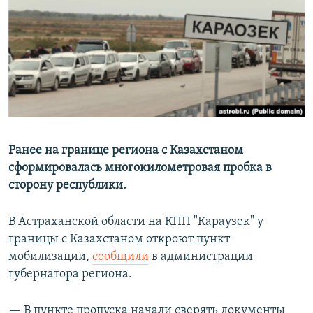
РАСПИСАНИЕ ВЕЩАНИЯ
ПОДПИШИТЕСЬ НА РАССЫЛКУ
СОЦИАЛЬНЫЕ СЕТИ
Ранее на границе региона с Казахстаном
сформировалась многокилометровая пробка в
Все сайты РСЕ/РС
сторону республики.
В Астраханской области на КПП "Караузек" у
границы с Казахстаном откроют пункт
мобилизации,
сообщили
в администрации
губернатора региона.
— В пункте пропуска начали сверять документы