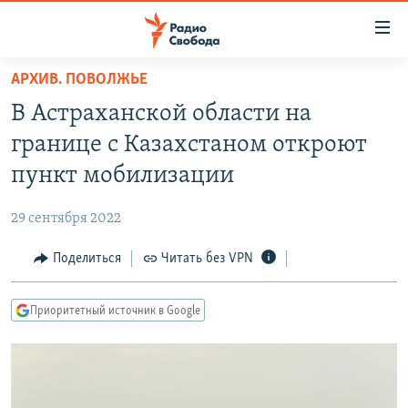
Ссылки
для
упрощенного
АРХИВ. ПОВОЛЖЬЕ
ПРОГРАММЫ
доступа
В Астраханской области на
ПОДКАСТЫ
Вернуться
границе с Казахстаном откроют
к
АВТОРСКИЕ ПРОЕКТЫ
пункт мобилизации
основному
ЦИТАТЫ СВОБОДЫ
содержанию
29 сентября 2022
Вернутся
МНЕНИЯ
к
Поделиться
Читать без VPN
КУЛЬТУРА
главной
навигации
IDEL.РЕАЛИИ
Приоритетный источник в Google
Вернутся
КАВКАЗ.РЕАЛИИ
к
СЕВЕР.РЕАЛИИ
поиску
СИБИРЬ.РЕАЛИИ