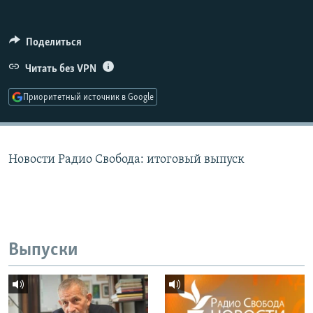
РАСПИСАНИЕ ВЕЩАНИЯ
ПОДПИШИТЕСЬ НА РАССЫЛКУ
Поделиться
Читать без VPN
СОЦИАЛЬНЫЕ СЕТИ
Приоритетный источник в Google
Новости Радио Свобода: итоговый выпуск
Все сайты РСЕ/РС
Выпуски