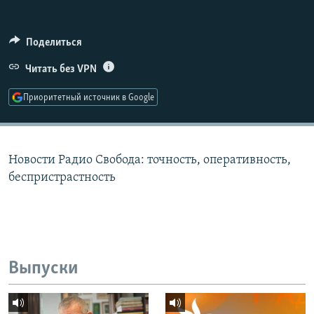
РАСПИСАНИЕ ВЕЩАНИЯ
ПОДПИШИТЕСЬ НА РАССЫЛКУ
Поделиться
Читать без VPN
СОЦИАЛЬНЫЕ СЕТИ
Приоритетный источник в Google
Новости Радио Свобода: точность, оперативность,
Все сайты РСЕ/РС
беспристрастность
Выпуски