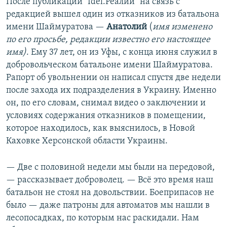
После публикации "Idel.Реалии" на связь с
редакцией вышел один из отказников из батальона
имени Шаймуратова —
Анатолий
(
имя изменено
по его просьбе, редакции известно его настоящее
имя)
. Ему 37 лет, он из Уфы, с конца июня служил в
добровольческом батальоне имени Шаймуратова.
Рапорт об увольнении он написал спустя две недели
после захода их подразделения в Украину. Именно
он, по его словам, снимал видео о заключении и
условиях содержания отказников в помещении,
которое находилось, как выяснилось, в Новой
Каховке Херсонской области Украины.
— Две с половиной недели мы были на передовой,
— рассказывает доброволец. — Всё это время наш
батальон не стоял на довольствии. Боеприпасов не
было — даже патроны для автоматов мы нашли в
лесопосадках, по которым нас раскидали. Нам