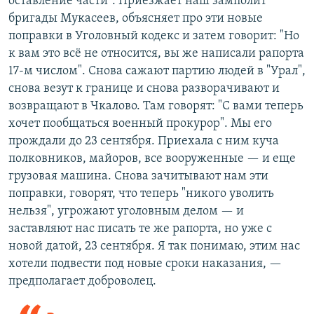
оставление части". Приезжает наш замполит
бригады Мукасеев, объясняет про эти новые
поправки в Уголовный кодекс и затем говорит: "Но
к вам это всё не относится, вы же написали рапорта
17-м числом". Снова сажают партию людей в "Урал",
снова везут к границе и снова разворачивают и
возвращают в Чкалово. Там говорят: "С вами теперь
хочет пообщаться военный прокурор". Мы его
прождали до 23 сентября. Приехала с ним куча
полковников, майоров, все вооруженные — и еще
грузовая машина. Снова зачитывают нам эти
поправки, говорят, что теперь "никого уволить
нельзя", угрожают уголовным делом — и
заставляют нас писать те же рапорта, но уже с
новой датой, 23 сентября. Я так понимаю, этим нас
хотели подвести под новые сроки наказания, —
предполагает доброволец.