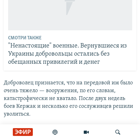
СМОТРИ ТАКЖЕ
"Ненастоящие" военные. Вернувшиеся из
Украины добровольцы остались без
обещанных привилегий и денег
Доброволец признается, что на передовой им было
очень тяжело — вооружения, по его словам,
катастрофически не хватало. После двух недель
боев Кержак и несколько его сослуживцев решили
уволиться.
— Подошли к командиру роты, он дал добро,
ЭФИР
сказал: "Пишите рапорта". Вообще, ребята сказали: