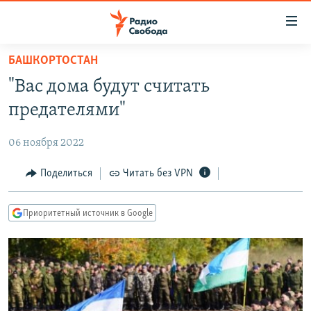
Ссылки
для
упрощенного
БАШКОРТОСТАН
ПРОГРАММЫ
доступа
"Вас дома будут считать
ПОДКАСТЫ
Вернуться
предателями"
к
АВТОРСКИЕ ПРОЕКТЫ
основному
06 ноября 2022
ЦИТАТЫ СВОБОДЫ
содержанию
Вернутся
МНЕНИЯ
Поделиться
Читать без VPN
к
КУЛЬТУРА
главной
Приоритетный источник в Google
навигации
IDEL.РЕАЛИИ
Вернутся
КАВКАЗ.РЕАЛИИ
к
СЕВЕР.РЕАЛИИ
поиску
СИБИРЬ.РЕАЛИИ