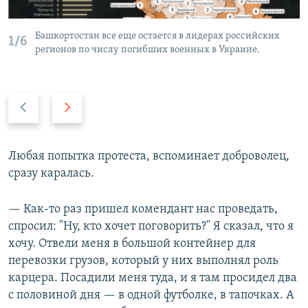
Башкортостан все еще остается в лидерах российских
1/6
регионов по числу погибших военных в Украине.
Н
В
а
п
з
е
а
р
Любая попытка протеста, вспоминает доброволец,
д
е
сразу каралась.
д
— Как-то раз пришел комендант нас проведать,
спросил: "Ну, кто хочет поговорить?" Я сказал, что я
хочу. Отвели меня в большой контейнер для
перевозки грузов, который у них выполнял роль
карцера. Посадили меня туда, и я там просидел два
с половиной дня — в одной футболке, в тапочках. А