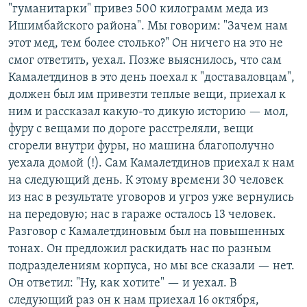
"гуманитарки" привез 500 килограмм меда из
Ишимбайского района". Мы говорим: "Зачем нам
этот мед, тем более столько?" Он ничего на это не
смог ответить, уехал. Позже выяснилось, что сам
Камалетдинов в это день поехал к "доставаловцам",
должен был им привезти теплые вещи, приехал к
ним и рассказал какую-то дикую историю — мол,
фуру с вещами по дороге расстреляли, вещи
сгорели внутри фуры, но машина благополучно
уехала домой (!). Сам Камалетдинов приехал к нам
на следующий день. К этому времени 30 человек
из нас в результате уговоров и угроз уже вернулись
на передовую; нас в гараже осталось 13 человек.
Разговор с Камалетдиновым был на повышенных
тонах. Он предложил раскидать нас по разным
подразделениям корпуса, но мы все сказали — нет.
Он ответил: "Ну, как хотите" — и уехал. В
следующий раз он к нам приехал 16 октября,