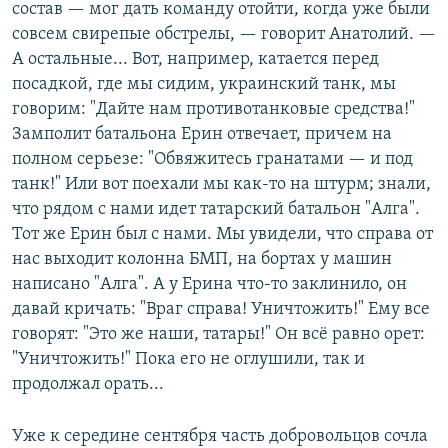
состав — мог дать команду отойти, когда уже были
совсем свирепые обстрелы, — говорит Анатолий. —
А остальные... Вот, например, катается перед
посадкой, где мы сидим, украинский танк, мы
говорим: "Дайте нам противотанковые средства!"
Замполит батальона Ерин отвечает, причем на
полном серьезе: "Обвяжитесь гранатами — и под
танк!" Или вот поехали мы как-то на штурм; знали,
что рядом с нами идет татарский батальон "Алга".
Тот же Ерин был с нами. Мы увидели, что справа от
нас выходит колонна БМП, на бортах у машин
написано "Алга". А у Ерина что-то заклинило, он
давай кричать: "Враг справа! Уничтожить!" Ему все
говорят: "Это же наши, татары!" Он всё равно орет:
"Уничтожить!" Пока его не оглушили, так и
продолжал орать...
Уже к середине сентября часть добровольцов сочла