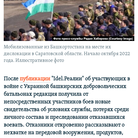
РАСПИСАНИЕ ВЕЩАНИЯ
ПОДПИШИТЕСЬ НА РАССЫЛКУ
СОЦИАЛЬНЫЕ СЕТИ
Мобилизованные из Башкортостана на месте их
дислокации в Саратовской области. Начало октября 2022
года. Иллюстративное фото
Все сайты РСЕ/РС
После
публикации
"Idel.Реалии" об участвующих в
войне с Украиной башкирских добровольческих
батальонах редакция получила от
непосредственных участников боев новые
свидетельства об условиях службы, потерях среди
личного состава и преследовании отказавшихся
воевать. Отказники откровенно рассказывают о
нехватке на передовой вооружения, продуктов,