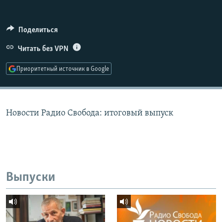
РАСПИСАНИЕ ВЕЩАНИЯ
ПОДПИШИТЕСЬ НА РАССЫЛКУ
Поделиться
Читать без VPN
СОЦИАЛЬНЫЕ СЕТИ
Приоритетный источник в Google
Новости Радио Свобода: итоговый выпуск
Все сайты РСЕ/РС
Выпуски