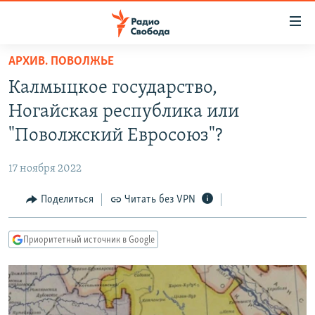
Ссылки
для
упрощенного
АРХИВ. ПОВОЛЖЬЕ
ПРОГРАММЫ
доступа
Калмыцкое государство,
ПОДКАСТЫ
Вернуться
Ногайская республика или
к
АВТОРСКИЕ ПРОЕКТЫ
"Поволжский Евросоюз"?
основному
ЦИТАТЫ СВОБОДЫ
содержанию
17 ноября 2022
Вернутся
МНЕНИЯ
к
Поделиться
Читать без VPN
КУЛЬТУРА
главной
навигации
IDEL.РЕАЛИИ
Приоритетный источник в Google
Вернутся
КАВКАЗ.РЕАЛИИ
к
СЕВЕР.РЕАЛИИ
поиску
СИБИРЬ.РЕАЛИИ