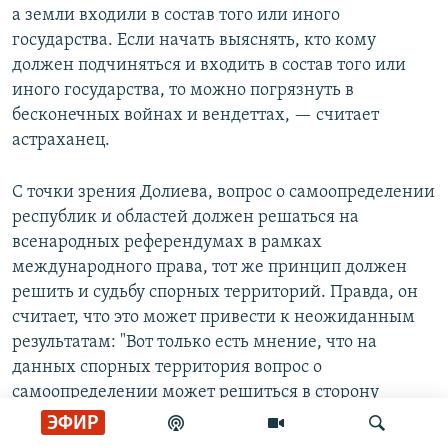
а земли входили в состав того или иного
государства. Если начать выяснять, кто кому
должен подчиняться и входить в состав того или
иного государства, то можно погрязнуть в
бесконечных войнах и вендеттах, — считает
астраханец.
С точки зрения Долиева, вопрос о самоопределении
республик и областей должен решаться на
всенародных референдумах в рамках
международного права, тот же принцип должен
решить и судьбу спорных территорий. Правда, он
считает, что это может привести к неожиданным
результатам: "Вот только есть мнение, что на
данных спорных территория вопрос о
самоопределении может решиться в сторону
третьего субъекта — Чечни (Ичкерии). Тем более, у
ЭФИР
данной республики есть хороший боевой