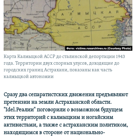
РАСПИСАНИЕ ВЕЩАНИЯ
ПОДПИШИТЕСЬ НА РАССЫЛКУ
СОЦИАЛЬНЫЕ СЕТИ
Карта Калмыцкой АССР до сталинской депортации 1943
года. Территории двух спорных улусов, доходящие до
городских границ Астрахани, показаны как часть
Все сайты РСЕ/РС
калмыцкой автономии
Сразу два сепаратистских движения предъявляют
претензии на земли Астраханской области.
"Idel.Реалии" поговорили о возможном будущем
этих территорий с калмыцким и ногайским
активистами, а также с астраханским политиком,
находящимся в стороне от национально-