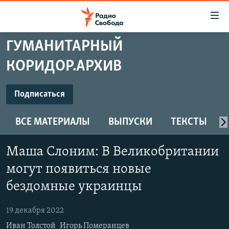
Ссылки
для
упрощенного
ГУМАНИТАРНЫЙ
ПРОГРАММЫ
доступа
КОРИДОР.АРХИВ
ПОДКАСТЫ
Вернуться
к
ПОДПИСАТЬСЯ
АВТОРСКИЕ ПРОЕКТЫ
Подписаться
основному
ЦИТАТЫ СВОБОДЫ
содержанию
ВСЕ МАТЕРИАЛЫ
ВЫПУСКИ
ТЕКСТЫ
Spotify
Вернутся
МНЕНИЯ
к
КУЛЬТУРА
Маша Слоним: В Великобритании
главной
CastBox
навигации
IDEL.РЕАЛИИ
могут появиться новые
Вернутся
КАВКАЗ.РЕАЛИИ
бездомные украинцы
Подписаться
к
СЕВЕР.РЕАЛИИ
поиску
19 декабря 2022
СИБИРЬ.РЕАЛИИ
Иван Толстой
Игорь Померанцев