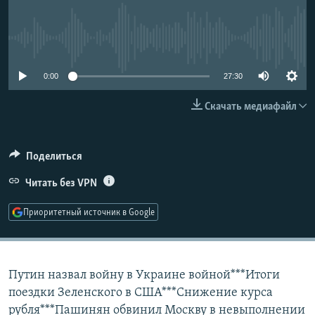
РАСПИСАНИЕ ВЕЩАНИЯ
ПОДПИШИТЕСЬ НА РАССЫЛКУ
No media source currently available
СОЦИАЛЬНЫЕ СЕТИ
0:00
27:30
Скачать медиафайл
Поделиться
Все сайты РСЕ/РС
Читать без VPN
Приоритетный источник в Google
Путин назвал войну в Украине войной***Итоги
поездки Зеленского в США***Снижение курса
рубля***Пашинян обвинил Москву в невыполнении