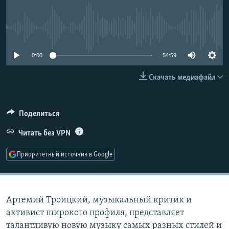
РАСПИСАНИЕ ВЕЩАНИЯ
ПОДПИШИТЕСЬ НА РАССЫЛКУ
No media source currently available
СОЦИАЛЬНЫЕ СЕТИ
0:00
54:59
Скачать медиафайл
Поделиться
Все сайты РСЕ/РС
Читать без VPN
Приоритетный источник в Google
Артемий Троицкий, музыкальный критик и
активист широкого профиля, представляет
талантливую новую музыку самых разных стилей и