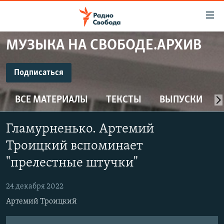
Ссылки
для
упрощенного
МУЗЫКА НА СВОБОДЕ.АРХИВ
ПРОГРАММЫ
доступа
ПОДКАСТЫ
Подписаться
Вернуться
к
ПОДПИСАТЬСЯ
АВТОРСКИЕ ПРОЕКТЫ
основному
ВСЕ МАТЕРИАЛЫ
ТЕКСТЫ
ВЫПУСКИ
ЦИТАТЫ СВОБОДЫ
содержанию
CastBox
Вернутся
МНЕНИЯ
Гламурненько. Артемий
к
КУЛЬТУРА
Троицкий вспоминает
главной
Подписаться
навигации
IDEL.РЕАЛИИ
"прелестные штучки"
Вернутся
КАВКАЗ.РЕАЛИИ
к
24 декабря 2022
СЕВЕР.РЕАЛИИ
поиску
Артемий Троицкий
СИБИРЬ.РЕАЛИИ