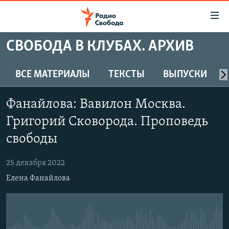
Ссылки
для
упрощенного
СВОБОДА В КЛУБАХ. АРХИВ
ПРОГРАММЫ
доступа
ПОДКАСТЫ
ВСЕ МАТЕРИАЛЫ
ТЕКСТЫ
ВЫПУСКИ
Вернуться
к
АВТОРСКИЕ ПРОЕКТЫ
основному
Фанайлова: Вавилон Москва.
ЦИТАТЫ СВОБОДЫ
содержанию
Григорий Сковорода. Проповедь
Вернутся
МНЕНИЯ
свободы
к
КУЛЬТУРА
главной
25 декабря 2022
навигации
IDEL.РЕАЛИИ
Вернутся
Елена Фанайлова
КАВКАЗ.РЕАЛИИ
к
СЕВЕР.РЕАЛИИ
поиску
СИБИРЬ.РЕАЛИИ