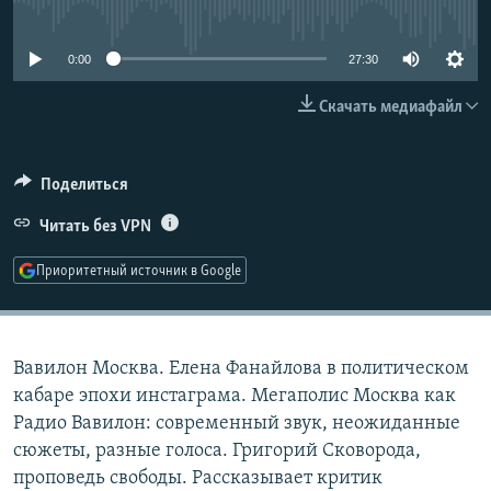
No media source currently available
РАСПИСАНИЕ ВЕЩАНИЯ
ПОДПИШИТЕСЬ НА РАССЫЛКУ
0:00
27:30
Скачать медиафайл
СОЦИАЛЬНЫЕ СЕТИ
Поделиться
Читать без VPN
Все сайты РСЕ/РС
Приоритетный источник в Google
Вавилон Москва. Елена Фанайлова в политическом
кабаре эпохи инстаграма. Мегаполис Москва как
Радио Вавилон: современный звук, неожиданные
сюжеты, разные голоса. Григорий Сковорода,
проповедь свободы. Рассказывает критик