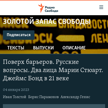
Ссылки
для
упрощенного
ЗОЛОТОЙ ЗАПАС СВОБОДЫ
ПРОГРАММЫ
доступа
ПОДКАСТЫ
Подписаться
Вернуться
к
ПОДПИСАТЬСЯ
АВТОРСКИЕ ПРОЕКТЫ
основному
ТЕКСТЫ
ВЫПУСКИ
ОПИСАНИЕ
ЦИТАТЫ СВОБОДЫ
содержанию
CastBox
Вернутся
МНЕНИЯ
Поверх барьеров. Русские
к
КУЛЬТУРА
вопросы. Два лица Марии Стюарт.
главной
Подписаться
навигации
IDEL.РЕАЛИИ
Джеймс Бонд в 21 веке
Вернутся
КАВКАЗ.РЕАЛИИ
к
04 января 2023
СЕВЕР.РЕАЛИИ
поиску
Иван Толстой
Борис Парамонов
Александр Генис
СИБИРЬ.РЕАЛИИ