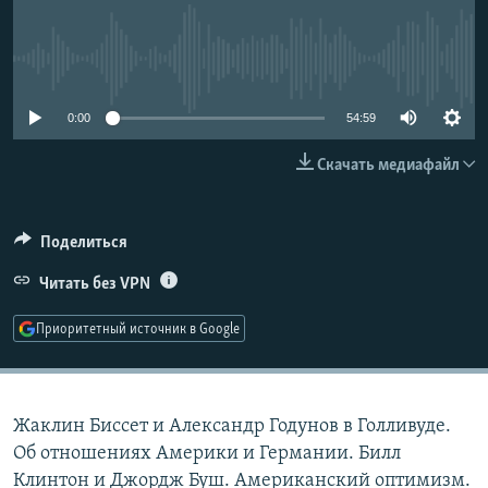
РАСПИСАНИЕ ВЕЩАНИЯ
ПОДПИШИТЕСЬ НА РАССЫЛКУ
No media source currently available
СОЦИАЛЬНЫЕ СЕТИ
0:00
54:59
Скачать медиафайл
Поделиться
Все сайты РСЕ/РС
Читать без VPN
Приоритетный источник в Google
Жаклин Биссет и Александр Годунов в Голливуде.
Об отношениях Америки и Германии. Билл
Клинтон и Джордж Буш. Американский оптимизм.