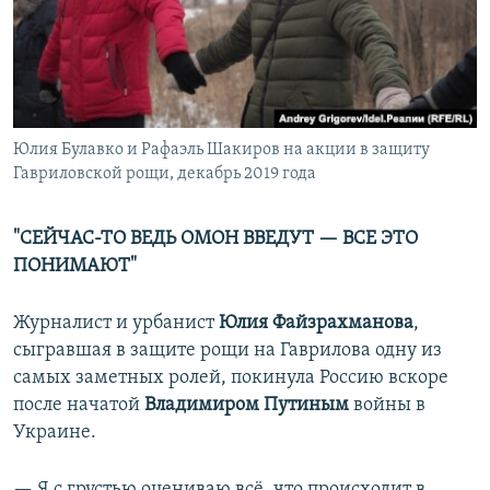
Юлия Булавко и Рафаэль Шакиров на акции в защиту
Гавриловской рощи, декабрь 2019 года
"СЕЙЧАС-ТО ВЕДЬ ОМОН ВВЕДУТ — ВСЕ ЭТО
ПОНИМАЮТ"
Журналист и урбанист
Юлия Файзрахманова
,
сыгравшая в защите рощи на Гаврилова одну из
самых заметных ролей, покинула Россию вскоре
после начатой
Владимиром Путиным
войны в
Украине.
— Я с грустью оцениваю всё, что происходит в