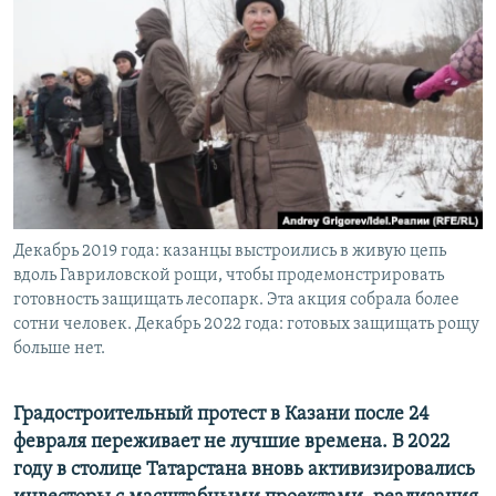
РАСПИСАНИЕ ВЕЩАНИЯ
ПОДПИШИТЕСЬ НА РАССЫЛКУ
СОЦИАЛЬНЫЕ СЕТИ
Декабрь 2019 года: казанцы выстроились в живую цепь
Все сайты РСЕ/РС
вдоль Гавриловской рощи, чтобы продемонстрировать
готовность защищать лесопарк. Эта акция собрала более
сотни человек. Декабрь 2022 года: готовых защищать рощу
больше нет.
Градостроительный протест в Казани после 24
февраля переживает не лучшие времена. В 2022
году в столице Татарстана вновь активизировались