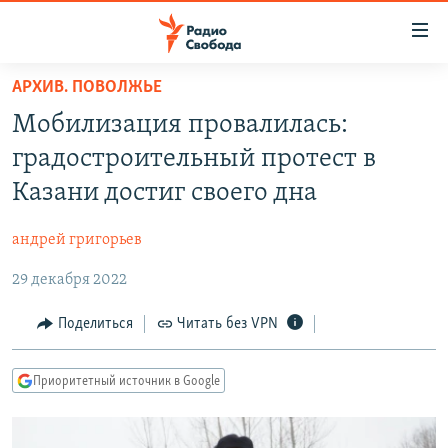
Ссылки
для
упрощенного
АРХИВ. ПОВОЛЖЬЕ
ПРОГРАММЫ
доступа
Мобилизация провалилась:
ПОДКАСТЫ
Вернуться
градостроительный протест в
к
АВТОРСКИЕ ПРОЕКТЫ
Казани достиг своего дна
основному
ЦИТАТЫ СВОБОДЫ
содержанию
андрей григорьев
Вернутся
МНЕНИЯ
к
29 декабря 2022
КУЛЬТУРА
главной
навигации
IDEL.РЕАЛИИ
Поделиться
Читать без VPN
Вернутся
КАВКАЗ.РЕАЛИИ
к
Приоритетный источник в Google
СЕВЕР.РЕАЛИИ
поиску
СИБИРЬ.РЕАЛИИ