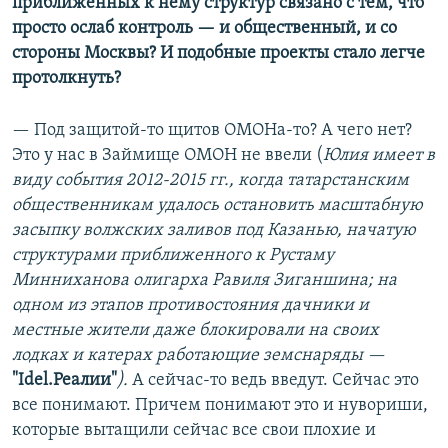
приближенных к нему структур связано с тем, что
просто ослаб контроль — и общественный, и со
стороны Москвы? И подобные проекты стало легче
протолкнуть?
— Под защитой-то щитов ОМОНа-то? А чего нет?
Это у нас в Займище ОМОН не ввели (
Юлия имеет в
виду события 2012-2015 гг., когда татарстанским
общественникам удалось остановить масштабную
засыпку волжских заливов под Казанью, начатую
структурами приближенного к Рустаму
Минниханова олигарха Равиля Зиганшина; на
одном из этапов противостояния дачники и
местные жители даже блокировали на своих
лодках и катерах работающие земснаряды —
"Idel.Реалии"
).
А сейчас-то ведь введут. Сейчас это
все понимают. Причем понимают это и нувориши,
которые вытащили сейчас все свои плохие и