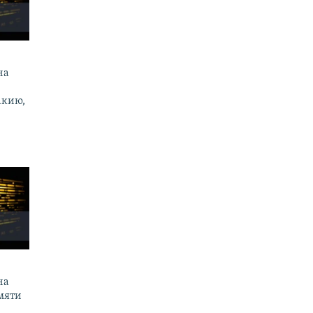
на
акию,
на
мяти