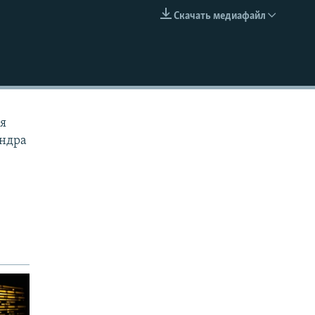
Скачать медиафайл
EMBED
ия
андра