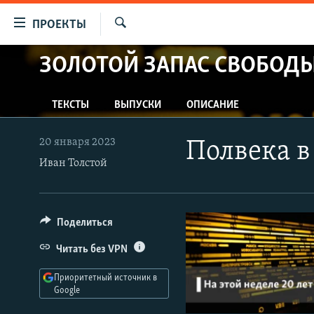
Ссылки
ПРОЕКТЫ
для
Искать
упрощенного
ЗОЛОТОЙ ЗАПАС СВОБОД
ПРОГРАММЫ
доступа
ПОДКАСТЫ
Вернуться
ТЕКСТЫ
ВЫПУСКИ
ОПИСАНИЕ
АВТОРСКИЕ ПРОЕКТЫ
к
основному
ЦИТАТЫ СВОБОДЫ
20 января 2023
Полвека в 
содержанию
МНЕНИЯ
Иван Толстой
Вернутся
КУЛЬТУРА
к
главной
IDEL.РЕАЛИИ
Поделиться
навигации
КАВКАЗ.РЕАЛИИ
Вернутся
Читать без VPN
к
СЕВЕР.РЕАЛИИ
поиску
Приоритетный источник в
СИБИРЬ.РЕАЛИИ
Google