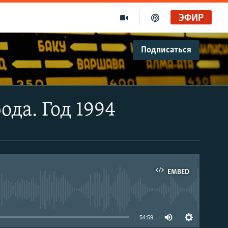
ЭФИР
Подписаться
ода. Год 1994
EMBED
able
54:59