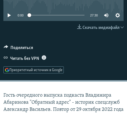
No media source currently available
РАСПИСАНИЕ ВЕЩАНИЯ
ПОДПИШИТЕСЬ НА РАССЫЛКУ
0:00
27:30
Скачать медиафайл
СОЦИАЛЬНЫЕ СЕТИ
Поделиться
Читать без VPN
Все сайты РСЕ/РС
Приоритетный источник в Google
Гость очередного выпуска подкаста Владимира
Абаринова "Обратный адрес" - историк спецслужб
Александр Васильев. Повтор от 29 октября 2022 года