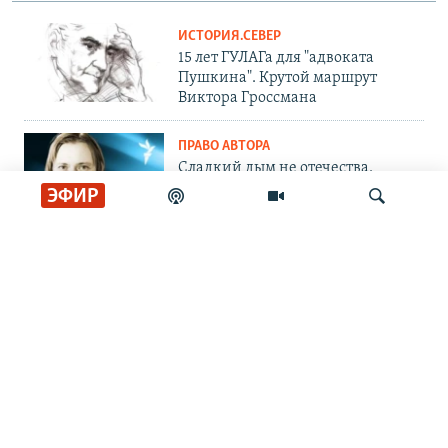
ИСТОРИЯ.СЕВЕР
15 лет ГУЛАГа для "адвоката
Пушкина". Крутой маршрут
Виктора Гроссмана
ПРАВО АВТОРА
Сладкий дым не отечества.
Андрей Архангельский – о
ЭФИР
романе релоканта
ИНТЕРВЬЮ.СЕВЕР
"Я и не скрываю, что это
Искать
пропаганда". Проект Fertoke
против войны
ОБЩЕСТВО.СЕВЕР
Человек играющий. Памяти
журналиста Сергея Шолохова