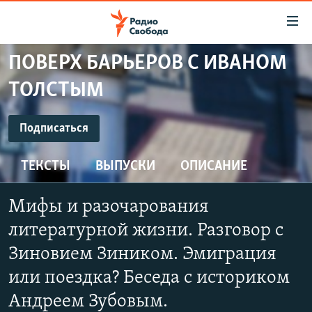
Ссылки
для
упрощенного
ПОВЕРХ БАРЬЕРОВ С ИВАНОМ
ПРОГРАММЫ
доступа
ТОЛСТЫМ
ПОДКАСТЫ
Вернуться
к
ПОДПИСАТЬСЯ
АВТОРСКИЕ ПРОЕКТЫ
Подписаться
основному
ЦИТАТЫ СВОБОДЫ
содержанию
ТЕКСТЫ
ВЫПУСКИ
ОПИСАНИЕ
YouTube
Вернутся
МНЕНИЯ
к
КУЛЬТУРА
Мифы и разочарования
главной
Подписаться
навигации
IDEL.РЕАЛИИ
литературной жизни. Разговор с
Вернутся
КАВКАЗ.РЕАЛИИ
Зиновием Зиником. Эмиграция
к
СЕВЕР.РЕАЛИИ
или поездка? Беседа с историком
поиску
Андреем Зубовым.
СИБИРЬ.РЕАЛИИ