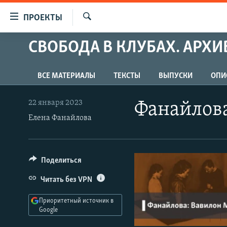
Ссылки
ПРОЕКТЫ
для
Искать
упрощенного
СВОБОДА В КЛУБАХ. АРХИ
ПРОГРАММЫ
доступа
ПОДКАСТЫ
Вернуться
ВСЕ МАТЕРИАЛЫ
ТЕКСТЫ
ВЫПУСКИ
ОПИ
АВТОРСКИЕ ПРОЕКТЫ
к
основному
ЦИТАТЫ СВОБОДЫ
22 января 2023
Фанайлова
содержанию
Елена Фанайлова
МНЕНИЯ
Вернутся
КУЛЬТУРА
к
главной
IDEL.РЕАЛИИ
Поделиться
навигации
КАВКАЗ.РЕАЛИИ
Вернутся
Читать без VPN
к
СЕВЕР.РЕАЛИИ
поиску
Приоритетный источник в
СИБИРЬ.РЕАЛИИ
Google