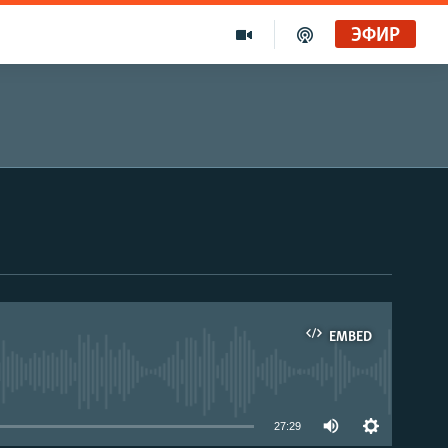
ЭФИР
EMBED
able
27:29