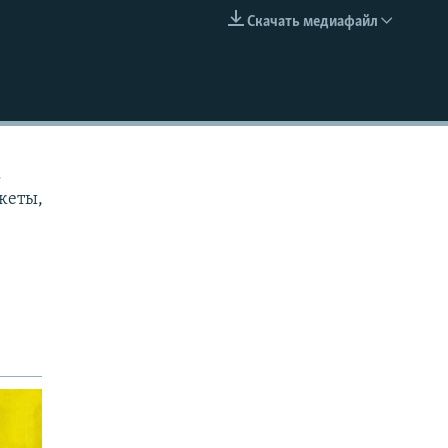
Скачать медиафайл
EMBED
.
жеты,