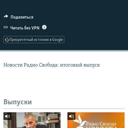
РАСПИСАНИЕ ВЕЩАНИЯ
ПОДПИШИТЕСЬ НА РАССЫЛКУ
Поделиться
Читать без VPN
СОЦИАЛЬНЫЕ СЕТИ
Приоритетный источник в Google
Новости Радио Свобода: итоговый выпуск
Все сайты РСЕ/РС
Выпуски