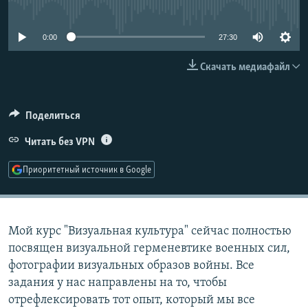
No media source currently available
РАСПИСАНИЕ ВЕЩАНИЯ
ПОДПИШИТЕСЬ НА РАССЫЛКУ
0:00
27:30
Скачать медиафайл
СОЦИАЛЬНЫЕ СЕТИ
Поделиться
Читать без VPN
Все сайты РСЕ/РС
Приоритетный источник в Google
Мой курс "Визуальная культура" сейчас полностью
посвящен визуальной герменевтике военных сил,
фотографии визуальных образов войны. Все
задания у нас направлены на то, чтобы
отрефлексировать тот опыт, который мы все