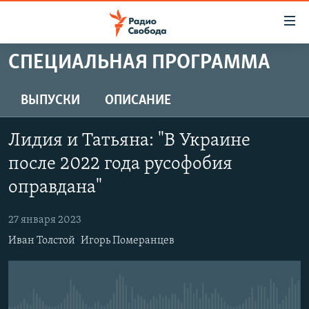
Ссылки
для
упрощенного
СПЕЦИАЛЬНАЯ ПРОГРАММА
ПРОГРАММЫ
доступа
ПОДКАСТЫ
ВЫПУСКИ
ОПИСАНИЕ
Вернуться
к
АВТОРСКИЕ ПРОЕКТЫ
основному
Лидия и Татьяна: "В Украине
ЦИТАТЫ СВОБОДЫ
содержанию
после 2022 года русофобия
Вернутся
МНЕНИЯ
оправдана"
к
КУЛЬТУРА
главной
27 января 2023
навигации
IDEL.РЕАЛИИ
Вернутся
Иван Толстой
Игорь Померанцев
КАВКАЗ.РЕАЛИИ
к
СЕВЕР.РЕАЛИИ
поиску
СИБИРЬ.РЕАЛИИ