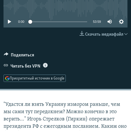
РАСПИСАНИЕ ВЕЩАНИЯ
No media source currently available
ПОДПИШИТЕСЬ НА РАССЫЛКУ
0:00
53:59
СОЦИАЛЬНЫЕ СЕТИ
Скачать медиафайл
Поделиться
Читать без VPN
Все сайты РСЕ/РС
Приоритетный источник в Google
"Удастся ли взять Украину измором раньше, чем
мы сами тут передохнем? Можно конечно в это
верить..." Игорь Стрелков (Гиркин) опережает
президента РФ с ежегодным посланием. Каким оно