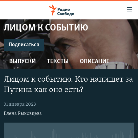
Ссылки
для
упрощенного
ЛИЦОМ К СОБЫТИЮ
ПРОГРАММЫ
доступа
ПОДКАСТЫ
Подписаться
Вернуться
к
ПОДПИСАТЬСЯ
АВТОРСКИЕ ПРОЕКТЫ
основному
ВЫПУСКИ
ТЕКСТЫ
ОПИСАНИЕ
ЦИТАТЫ СВОБОДЫ
содержанию
CastBox
Вернутся
МНЕНИЯ
Лицом к событию. Кто напишет за
к
КУЛЬТУРА
Путина как оно есть?
главной
Подписаться
навигации
IDEL.РЕАЛИИ
31 января 2023
Вернутся
КАВКАЗ.РЕАЛИИ
Елена Рыковцева
к
СЕВЕР.РЕАЛИИ
поиску
СИБИРЬ.РЕАЛИИ