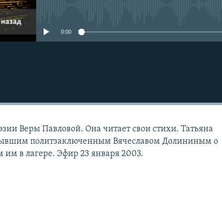
No media source currently avail
0:00
эзии Веры Павловой. Она читает свои стихи. Татьяна
с бывшим политзаключенным Вячеславом Долининым о
 им в лагере. Эфир 23 января 2003.