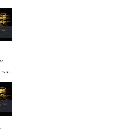
.
на
акию.