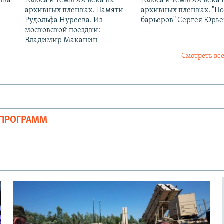
ива
Голоса и темы XX века на
Голоса и темы XX века 
архивных пленках. Памяти
архивных пленках. "П
Рудольфа Нуреева. Из
барьеров" Сергея Юрь
московской поездки:
Владимир Маканин
Смотреть все
ОПРОГРАММ