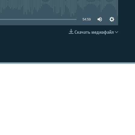
able
54:59
Скачать медиафайл
EMBED