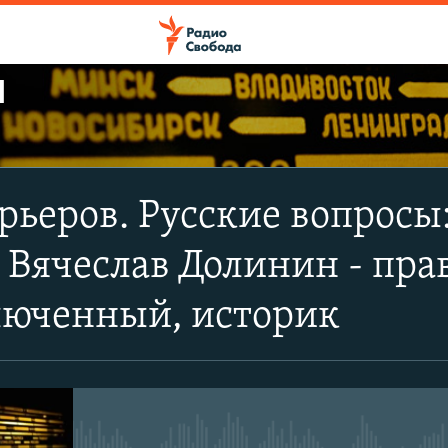
Ы
ПОДПИСАТЬСЯ
рьеров. Русские вопросы
Apple Podcasts
 Вячеслав Долинин - пр
CastBox
люченный, историк
Подписаться