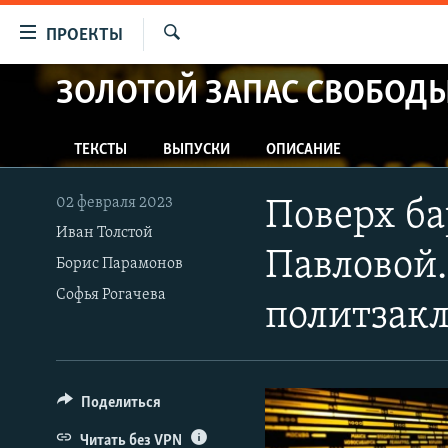
Ссылки
ПРОЕКТЫ
для
Искать
упрощенного
ЗОЛОТОЙ ЗАПАС СВОБОД
ПРОГРАММЫ
доступа
ПОДКАСТЫ
Вернуться
ТЕКСТЫ
ВЫПУСКИ
ОПИСАНИЕ
АВТОРСКИЕ ПРОЕКТЫ
к
основному
ЦИТАТЫ СВОБОДЫ
02 февраля 2023
Поверх ба
содержанию
МНЕНИЯ
Иван Толстой
Вернутся
Павловой.
Борис Парамонов
КУЛЬТУРА
к
Софья Рогачева
главной
IDEL.РЕАЛИИ
политзак
навигации
КАВКАЗ.РЕАЛИИ
Вернутся
к
СЕВЕР.РЕАЛИИ
поиску
Поделиться
СИБИРЬ.РЕАЛИИ
Читать без VPN