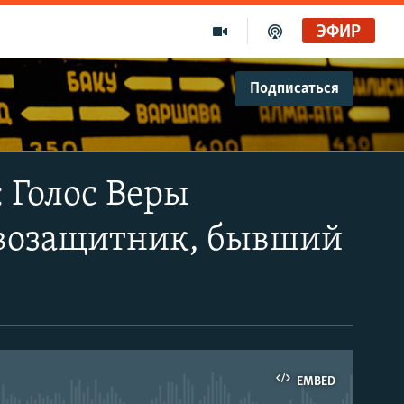
ЭФИР
Подписаться
: Голос Веры
авозащитник, бывший
EMBED