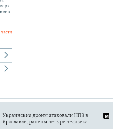
на
оверх
енена
 части