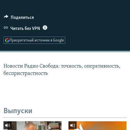
РАСПИСАНИЕ ВЕЩАНИЯ
ПОДПИШИТЕСЬ НА РАССЫЛКУ
Поделиться
Читать без VPN
СОЦИАЛЬНЫЕ СЕТИ
Приоритетный источник в Google
Новости Радио Свобода: точность, оперативность,
Все сайты РСЕ/РС
беспристрастность
Выпуски