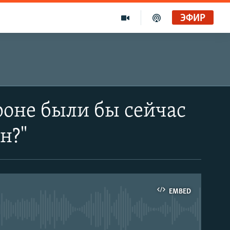
ЭФИР
роне были бы сейчас
н?"
EMBED
able