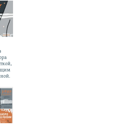
з
ора
ткой,
ущим
ной.