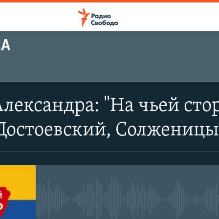
МА
лександра: "На чьей сто
Достоевский, Солженицы
No media source currently avail