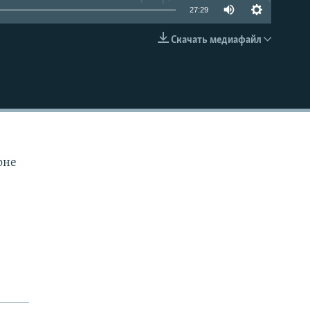
27:29
Скачать медиафайл
EMBED
оне