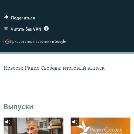
РАСПИСАНИЕ ВЕЩАНИЯ
ПОДПИШИТЕСЬ НА РАССЫЛКУ
Поделиться
Читать без VPN
СОЦИАЛЬНЫЕ СЕТИ
Приоритетный источник в Google
Новости Радио Свобода: итоговый выпуск
Все сайты РСЕ/РС
Выпуски