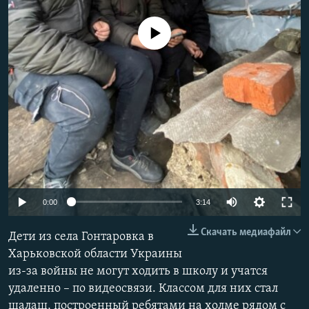
РАСПИСАНИЕ ВЕЩАНИЯ
No media source currently available
ПОДПИШИТЕСЬ НА РАССЫЛКУ
СОЦИАЛЬНЫЕ СЕТИ
Все сайты РСЕ/РС
Auto
0:00
3:14
240p
Скачать медиафайл
Дети из села Гонтаровка в
360p
Харьковской области Украины
из-за войны не могут ходить в школу и учатся
480p
удаленно – по видеосвязи. Классом для них стал
720p
шалаш, построенный ребятами на холме рядом с