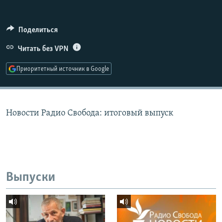
РАСПИСАНИЕ ВЕЩАНИЯ
ПОДПИШИТЕСЬ НА РАССЫЛКУ
Поделиться
Читать без VPN
СОЦИАЛЬНЫЕ СЕТИ
Приоритетный источник в Google
Новости Радио Свобода: итоговый выпуск
Все сайты РСЕ/РС
Выпуски