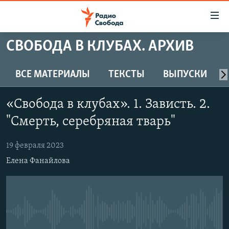
Ссылки
для
упрощенного
СВОБОДА В КЛУБАХ. АРХИВ
ПРОГРАММЫ
доступа
ПОДКАСТЫ
ВСЕ МАТЕРИАЛЫ
ТЕКСТЫ
ВЫПУСКИ
Вернуться
к
АВТОРСКИЕ ПРОЕКТЫ
основному
«Свобода в клубах». 1. Зависть. 2.
ЦИТАТЫ СВОБОДЫ
содержанию
"Смерть, серебряная тварь"
Вернутся
МНЕНИЯ
к
19 февраля 2023
КУЛЬТУРА
главной
Елена Фанайлова
навигации
IDEL.РЕАЛИИ
Вернутся
КАВКАЗ.РЕАЛИИ
к
СЕВЕР.РЕАЛИИ
поиску
No media source currently available
СИБИРЬ.РЕАЛИИ