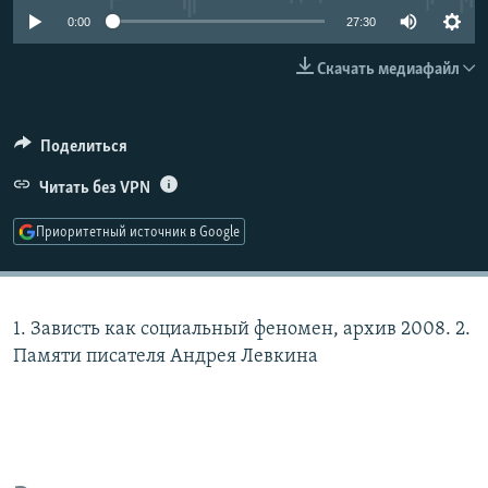
РАСПИСАНИЕ ВЕЩАНИЯ
0:00
27:30
ПОДПИШИТЕСЬ НА РАССЫЛКУ
Скачать медиафайл
СОЦИАЛЬНЫЕ СЕТИ
Поделиться
Читать без VPN
Приоритетный источник в Google
Все сайты РСЕ/РС
1. Зависть как социальный феномен, архив 2008. 2.
Памяти писателя Андрея Левкина