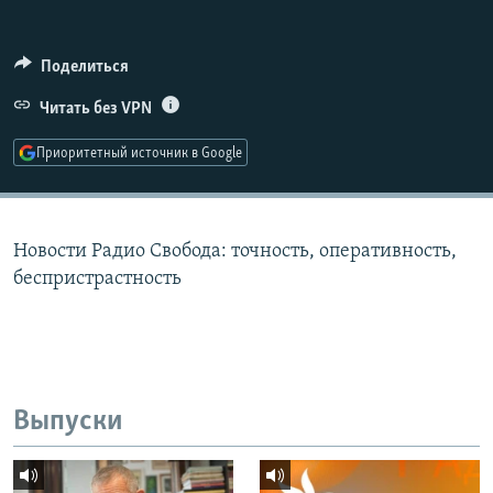
РАСПИСАНИЕ ВЕЩАНИЯ
ПОДПИШИТЕСЬ НА РАССЫЛКУ
Поделиться
Читать без VPN
СОЦИАЛЬНЫЕ СЕТИ
Приоритетный источник в Google
Новости Радио Свобода: точность, оперативность,
Все сайты РСЕ/РС
беспристрастность
Выпуски