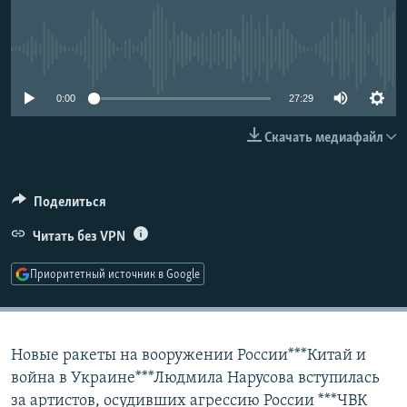
РАСПИСАНИЕ ВЕЩАНИЯ
ПОДПИШИТЕСЬ НА РАССЫЛКУ
No media source currently available
СОЦИАЛЬНЫЕ СЕТИ
0:00
27:29
Скачать медиафайл
Поделиться
Все сайты РСЕ/РС
Читать без VPN
Приоритетный источник в Google
Новые ракеты на вооружении России***Китай и
война в Украине***Людмила Нарусова вступилась
за артистов, осудивших агрессию России ***ЧВК