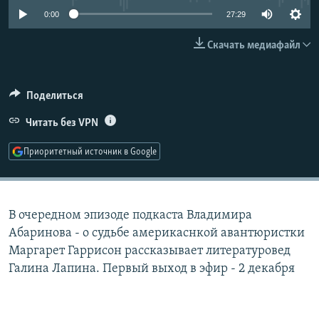
РАСПИСАНИЕ ВЕЩАНИЯ
0:00
27:29
ПОДПИШИТЕСЬ НА РАССЫЛКУ
Скачать медиафайл
СОЦИАЛЬНЫЕ СЕТИ
Поделиться
Читать без VPN
Приоритетный источник в Google
Все сайты РСЕ/РС
В очередном эпизоде подкаста Владимира
Абаринова - о судьбе америкаснкой авантюристки
Маргарет Гаррисон рассказывает литературовед
Галина Лапина. Первый выход в эфир - 2 декабря