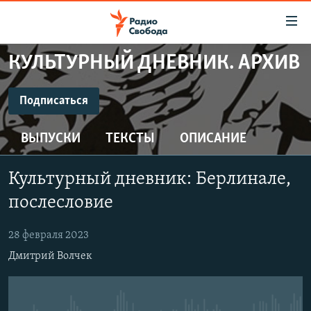
Ссылки
для
упрощенного
КУЛЬТУРНЫЙ ДНЕВНИК. АРХИВ
ПРОГРАММЫ
доступа
ПОДКАСТЫ
Подписаться
Вернуться
к
ПОДПИСАТЬСЯ
АВТОРСКИЕ ПРОЕКТЫ
основному
ВЫПУСКИ
ТЕКСТЫ
ОПИСАНИЕ
ЦИТАТЫ СВОБОДЫ
содержанию
CastBox
Вернутся
МНЕНИЯ
Культурный дневник: Берлинале,
к
КУЛЬТУРА
послесловие
главной
Подписаться
навигации
IDEL.РЕАЛИИ
28 февраля 2023
Вернутся
КАВКАЗ.РЕАЛИИ
Дмитрий Волчек
к
СЕВЕР.РЕАЛИИ
поиску
СИБИРЬ.РЕАЛИИ