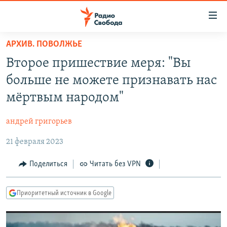
Ссылки
для
упрощенного
АРХИВ. ПОВОЛЖЬЕ
ПРОГРАММЫ
доступа
Второе пришествие меря: "Вы
ПОДКАСТЫ
Вернуться
больше не можете признавать нас
к
АВТОРСКИЕ ПРОЕКТЫ
мёртвым народом"
основному
ЦИТАТЫ СВОБОДЫ
содержанию
андрей григорьев
Вернутся
МНЕНИЯ
к
21 февраля 2023
КУЛЬТУРА
главной
навигации
IDEL.РЕАЛИИ
Поделиться
Читать без VPN
Вернутся
КАВКАЗ.РЕАЛИИ
к
Приоритетный источник в Google
СЕВЕР.РЕАЛИИ
поиску
СИБИРЬ.РЕАЛИИ