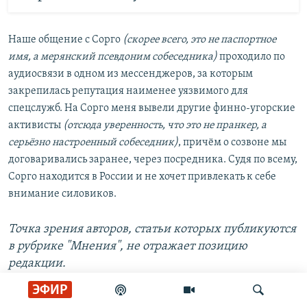
Наше общение с Сорго
(скорее всего, это не паспортное
имя, а мерянский псевдоним собеседника)
проходило по
аудиосвязи в одном из мессенджеров, за которым
закрепилась репутация наименее уязвимого для
спецслужб. На Сорго меня вывели другие финно-угорские
активисты
(отсюда уверенность, что это не пранкер, а
серьёзно настроенный собеседник)
, причём о созвоне мы
договаривались заранее, через посредника. Судя по всему,
Сорго находится в России и не хочет привлекать к себе
внимание силовиков.
Точка зрения авторов, статьи которых публикуются
в рубрике "Мнения", не отражает позицию
редакции.
ЭФИР
Подписывайтесь на наш канал в
Telegram
. Что