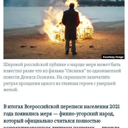
РАСПИСАНИЕ ВЕЩАНИЯ
ПОДПИШИТЕСЬ НА РАССЫЛКУ
СОЦИАЛЬНЫЕ СЕТИ
Широкой российской публике о народе меря может быть
Все сайты РСЕ/РС
известно разве что из фильма "Овсянки" по одноименной
повести Дениса Осокина. На скриншоте запечатлён
ритуал прощания одного из главных героев с умершей
женой.
В итогах Всероссийской переписи населения 2021
года появились меря — финно-угорский народ,
который официально считался полностью