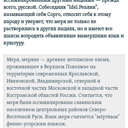
ассимилированным другими нациями — прежде
всего, русской. Собеседник "Idel.Реалии",
называющий себя Сорго, относит себя к этому
народу и уверяет, что меря не только не
растворились в других нациях, но и имеют все
шансы возродить объявленные вымершими язык и
культуру.
Меря, меряне — древнее летописное племя,
проживавшее в Верхнем Поволжье на
территории современных Ярославской,
Ивановской, Владимирской, северной и
восточной частях Московской и западной части
Костромской областей России. Считается, что
меря были ассимилированы славянским
населением центральных районов Северо-
Восточной Руси. Язык меря считается "мёртвым"
финно-угорским языком.