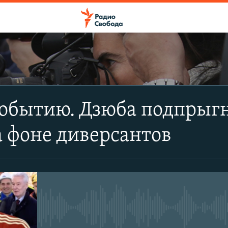
ПОДПИСАТЬСЯ
обытию. Дзюба подпрыгн
Apple Podcasts
 фоне диверсантов
CastBox
Подписаться
No media source currently avail