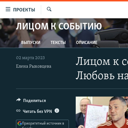
Ссылки
ПРОЕКТЫ
для
Искать
упрощенного
ЛИЦОМ К СОБЫТИЮ
ПРОГРАММЫ
доступа
ПОДКАСТЫ
Вернуться
ВЫПУСКИ
ТЕКСТЫ
ОПИСАНИЕ
АВТОРСКИЕ ПРОЕКТЫ
к
основному
ЦИТАТЫ СВОБОДЫ
02 марта 2023
Лицом к с
содержанию
МНЕНИЯ
Елена Рыковцева
Вернутся
Любовь на
КУЛЬТУРА
к
главной
IDEL.РЕАЛИИ
навигации
КАВКАЗ.РЕАЛИИ
Вернутся
Поделиться
к
СЕВЕР.РЕАЛИИ
Читать без VPN
поиску
СИБИРЬ.РЕАЛИИ
Приоритетный источник в