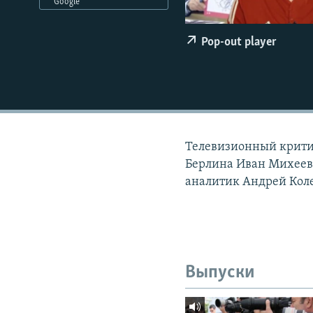
РАСПИСАНИЕ ВЕЩАНИЯ
Google
ПОДПИШИТЕСЬ НА РАССЫЛКУ
Pop-out player
Телевизионный крити
Берлина Иван Михеев
аналитик Андрей Коле
Выпуски