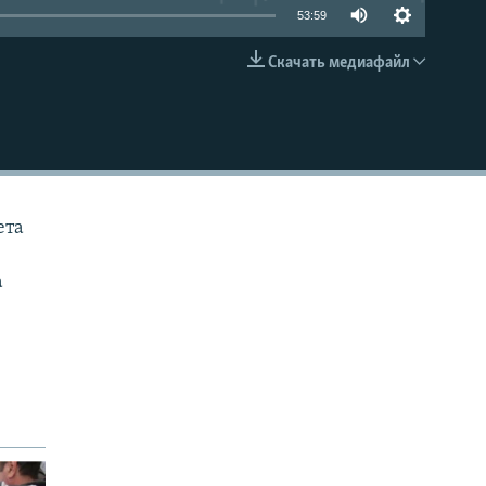
53:59
Скачать медиафайл
EMBED
ета
а