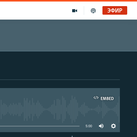
ЭФИР
EMBED
able
5:00