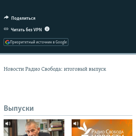
РАСПИСАНИЕ ВЕЩАНИЯ
ПОДПИШИТЕСЬ НА РАССЫЛКУ
Поделиться
Читать без VPN
СОЦИАЛЬНЫЕ СЕТИ
Приоритетный источник в Google
Новости Радио Свобода: итоговый выпуск
Все сайты РСЕ/РС
Выпуски