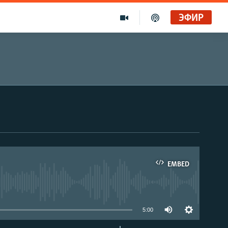
ЭФИР
EMBED
able
5:00