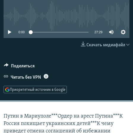
РАСПИСАНИЕ ВЕЩАНИЯ
ПОДПИШИТЕСЬ НА РАССЫЛКУ
No media source currently available
СОЦИАЛЬНЫЕ СЕТИ
0:00
27:29
Скачать медиафайл
Поделиться
Все сайты РСЕ/РС
Читать без VPN
Приоритетный источник в Google
Путин в Мариуполе***Ордер на арест Путина***К
Россия похищает украинских детей***К чему
приведет отмена соглашений об избежании