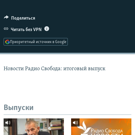
РАСПИСАНИЕ ВЕЩАНИЯ
ПОДПИШИТЕСЬ НА РАССЫЛКУ
Поделиться
Читать без VPN
СОЦИАЛЬНЫЕ СЕТИ
Приоритетный источник в Google
Новости Радио Свобода: итоговый выпуск
Все сайты РСЕ/РС
Выпуски