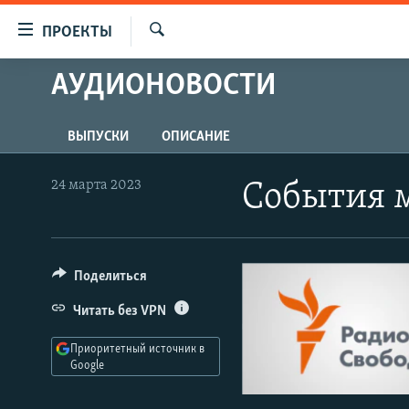
Ссылки
ПРОЕКТЫ
для
Искать
упрощенного
АУДИОНОВОСТИ
ПРОГРАММЫ
доступа
ПОДКАСТЫ
Вернуться
ВЫПУСКИ
ОПИСАНИЕ
АВТОРСКИЕ ПРОЕКТЫ
к
основному
ЦИТАТЫ СВОБОДЫ
24 марта 2023
События 
содержанию
МНЕНИЯ
Вернутся
КУЛЬТУРА
к
главной
Поделиться
IDEL.РЕАЛИИ
навигации
КАВКАЗ.РЕАЛИИ
Читать без VPN
Вернутся
к
СЕВЕР.РЕАЛИИ
Приоритетный источник в
поиску
Google
СИБИРЬ.РЕАЛИИ