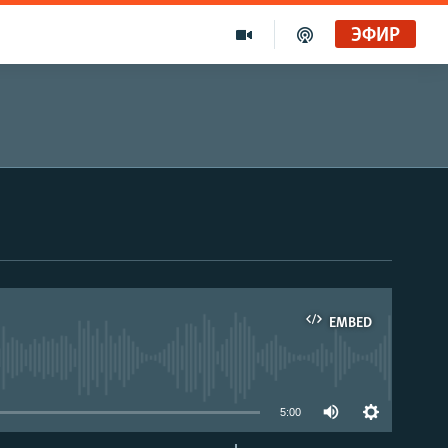
ЭФИР
EMBED
able
5:00